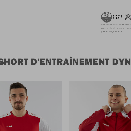
Les fibres microfines tran
vous évite de vous refroidi
pas nettoyer à sec
 SHORT D'ENTRAÎNEMENT DY