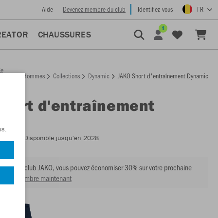
Aide
Devenez membre du club
Identifiez-vous
FR
1
REATOR
CHAUSSURES
ge
Hommes
Collections
Dynamic
JAKO Short d'entraînement Dynamic
ccueil
Short d'entraînement
ic
ns.
:
8570
- Disponible jusqu'en 2028
mbre du club JAKO, vous pouvez économiser 30% sur votre prochaine
venir membre maintenant