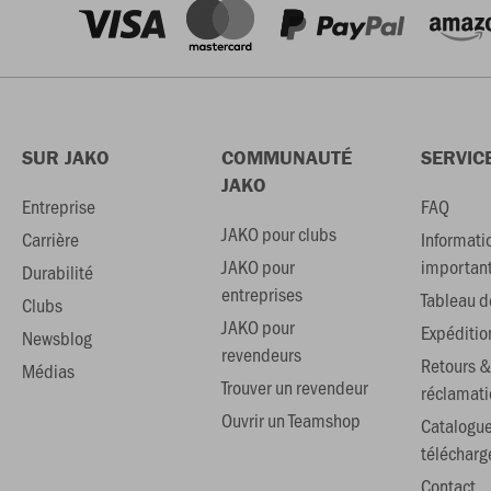
SUR JAKO
COMMUNAUTÉ
SERVIC
JAKO
Entreprise
FAQ
JAKO pour clubs
Carrière
Informati
JAKO pour
importan
Durabilité
entreprises
Tableau de
Clubs
JAKO pour
Expéditio
Newsblog
revendeurs
Retours &
Médias
Trouver un revendeur
réclamati
Ouvrir un Teamshop
Catalogu
téléchar
Contact