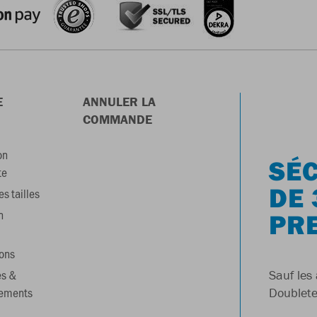
E
ANNULER LA
COMMANDE
on
SÉC
te
DE 
s tailles
n
PR
ons
es &
Sauf les 
gements
Doublete