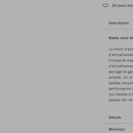
30 jours dro
Description
Reste cool et
Le short d'en
d'entraînemen
innovante Kee
d'entraînemen
serrage te ga
activité. Un 
textiles recy
performance d
qui résiste à 
passer ton lo
Détails
Matériau