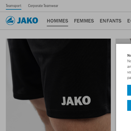
Teamsport
Corporate Teamwear
HOMMES
FEMMES
ENFANTS
E
No
No
am
vo
pa