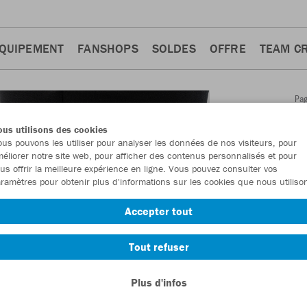
QUIPEMENT
FANSHOPS
SOLDES
OFFRE
TEAM C
Pa
Retour
d'a
us utilisons des cookies
JAKO
us pouvons les utiliser pour analyser les données de nos visiteurs, pour
éliorer notre site web, pour afficher des contenus personnalisés et pour
Dynam
us offrir la meilleure expérience en ligne. Vous pouvez consulter vos
ramètres pour obtenir plus d'informations sur les cookies que nous utiliso
Numéro d’article
Accepter tout
En tant que me
Tout refuser
commande.
De
Plus d'infos