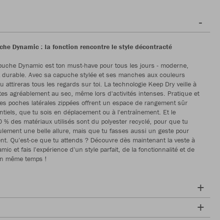
che Dynamic : la fonction rencontre le style décontracté
puche Dynamic est ton must-have pour tous les jours - moderne,
t durable. Avec sa capuche stylée et ses manches aux couleurs
u attireras tous les regards sur toi. La technologie Keep Dry veille à
tes agréablement au sec, même lors d'activités intenses. Pratique et
les poches latérales zippées offrent un espace de rangement sûr
ntiels, que tu sois en déplacement ou à l'entraînement. Et le
0 % des matériaux utilisés sont du polyester recyclé, pour que tu
ulement une belle allure, mais que tu fasses aussi un geste pour
nt. Qu'est-ce que tu attends ? Découvre dès maintenant la veste à
c et fais l'expérience d'un style parfait, de la fonctionnalité et de
 en même temps !