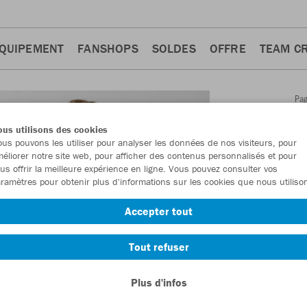
QUIPEMENT
FANSHOPS
SOLDES
OFFRE
TEAM C
Pa
Retour
d'a
us utilisons des cookies
JAKO
us pouvons les utiliser pour analyser les données de nos visiteurs, pour
éliorer notre site web, pour afficher des contenus personnalisés et pour
us offrir la meilleure expérience en ligne. Vous pouvez consulter vos
Numéro d’article
ramètres pour obtenir plus d'informations sur les cookies que nous utiliso
Accepter tout
En tant que me
commande.
De
Tout refuser
Plus d'infos