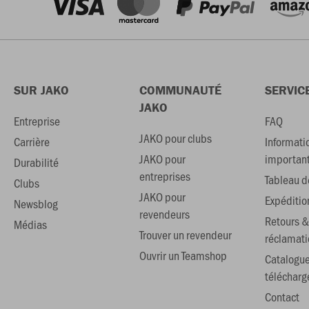
SUR JAKO
COMMUNAUTÉ
SERVIC
JAKO
Entreprise
FAQ
JAKO pour clubs
Carrière
Informati
JAKO pour
importan
Durabilité
entreprises
Tableau de
Clubs
JAKO pour
Expéditio
Newsblog
revendeurs
Retours &
Médias
Trouver un revendeur
réclamati
Ouvrir un Teamshop
Catalogu
téléchar
Contact