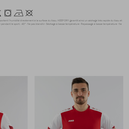
sportent l'humidité directement à la surface du tissu. KEEP DRY garantit ainsi un séchage très rapide du tissu et
r pendant le sport.
40°
Ne pas blanchir
Séchage à basse température
Repassage à basse température
Ne