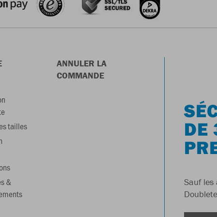
E
ANNULER LA
COMMANDE
on
SÉC
te
DE 
s tailles
n
PR
ons
es &
Sauf les 
gements
Doublete