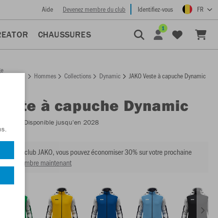
Aide
Devenez membre du club
Identifiez-vous
FR
1
REATOR
CHAUSSURES
ge
Hommes
Collections
Dynamic
JAKO Veste à capuche Dynamic
ccueil
Veste à capuche Dynamic
:
6870
- Disponible jusqu'en 2028
ns.
mbre du club JAKO, vous pouvez économiser 30% sur votre prochaine
venir membre maintenant