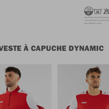
Les fibres microfines tran
vous évite de vous refroidi
pas nettoyer à sec
VESTE À CAPUCHE DYNAMIC