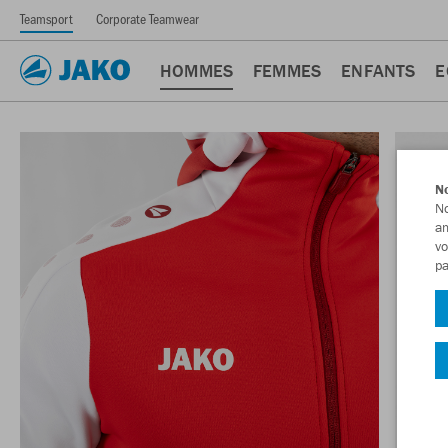
Teamsport
Corporate Teamwear
HOMMES
FEMMES
ENFANTS
E
No
No
am
vo
pa