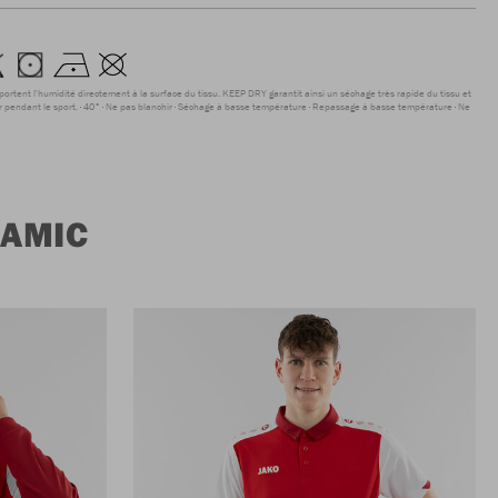
sportent l'humidité directement à la surface du tissu. KEEP DRY garantit ainsi un séchage très rapide du tissu et
r pendant le sport.
40°
Ne pas blanchir
Séchage à basse température
Repassage à basse température
Ne
NAMIC