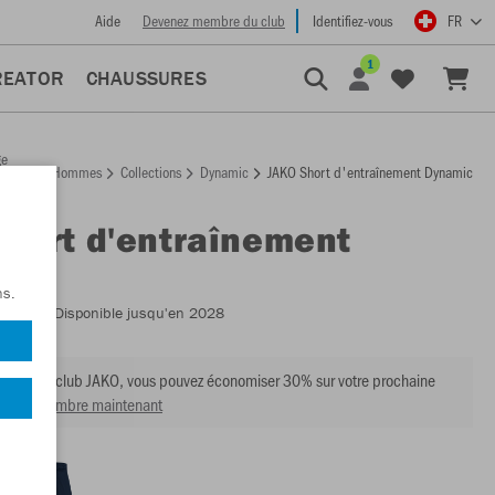
Aide
Devenez membre du club
Identifiez-vous
FR
1
REATOR
CHAUSSURES
ge
Hommes
Collections
Dynamic
JAKO Short d'entraînement Dynamic
ccueil
Short d'entraînement
ic
ns.
:
8570
- Disponible jusqu'en 2028
mbre du club JAKO, vous pouvez économiser 30% sur votre prochaine
venir membre maintenant