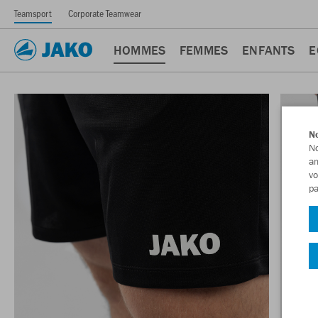
Teamsport
Corporate Teamwear
HOMMES
FEMMES
ENFANTS
E
No
No
am
vo
pa