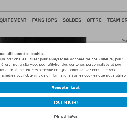
QUIPEMENT
FANSHOPS
SOLDES
OFFRE
TEAM C
Pa
Retour
d'a
us utilisons des cookies
JAKO
us pouvons les utiliser pour analyser les données de nos visiteurs, pour
éliorer notre site web, pour afficher des contenus personnalisés et pour
Dynam
us offrir la meilleure expérience en ligne. Vous pouvez consulter vos
ramètres pour obtenir plus d'informations sur les cookies que nous utiliso
Numéro d’article
Accepter tout
En tant que me
Tout refuser
commande.
De
Plus d'infos