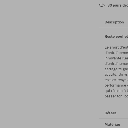
30 jours dro
Description
Reste cool et
Le short d'en
d'entraînemen
innovante Kee
d'entraînemen
serrage te ga
activité. Un 
textiles recy
performance d
qui résiste à 
passer ton lo
Détails
Matériau