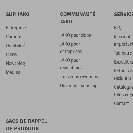
SUR JAKO
COMMUNAUTÉ
SERVIC
JAKO
Entreprise
FAQ
JAKO pour clubs
Carrière
Informati
JAKO pour
importan
Durabilité
entreprises
Tableau de
Clubs
JAKO pour
Expéditio
Newsblog
revendeurs
Retours &
Médias
Trouver un revendeur
réclamati
Ouvrir un Teamshop
Catalogu
téléchar
Contact
SACS DE RAPPEL
DE PRODUITS