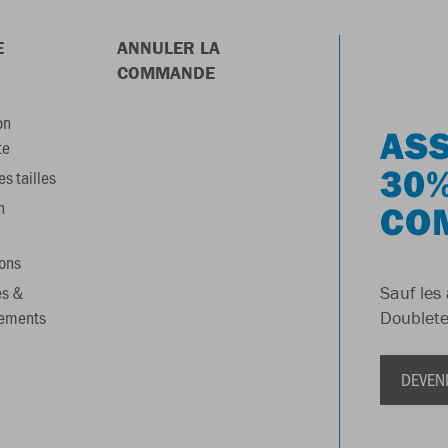
E
ANNULER LA
COMMANDE
on
ASS
te
30%
s tailles
n
CO
ons
es &
Sauf les 
gements
Doublete
DEVEN