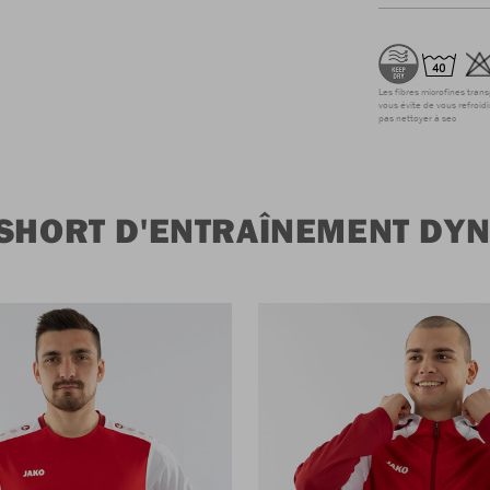
Les fibres microfines tran
vous évite de vous refroidi
pas nettoyer à sec
 SHORT D'ENTRAÎNEMENT DY