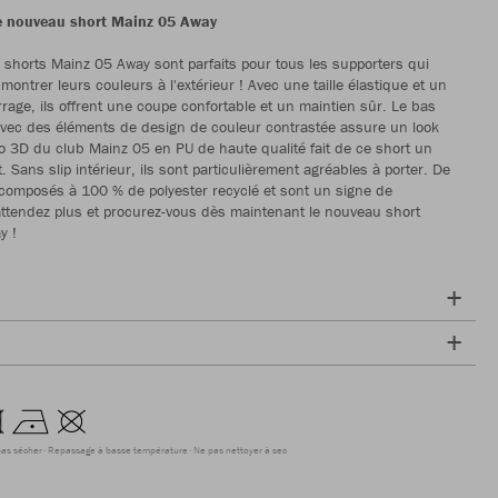
le nouveau short Mainz 05 Away
shorts Mainz 05 Away sont parfaits pour tous les supporters qui
montrer leurs couleurs à l'extérieur ! Avec une taille élastique et un
rage, ils offrent une coupe confortable et un maintien sûr. Le bas
vec des éléments de design de couleur contrastée assure un look
ogo 3D du club Mainz 05 en PU de haute qualité fait de ce short un
t. Sans slip intérieur, ils sont particulièrement agréables à porter. De
t composés à 100 % de polyester recyclé et sont un signe de
'attendez plus et procurez-vous dès maintenant le nouveau short
y !
as sécher
Repassage à basse température
Ne pas nettoyer à sec