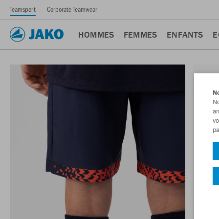
Teamsport
Corporate Teamwear
HOMMES
FEMMES
ENFANTS
E
No
No
am
vo
pa