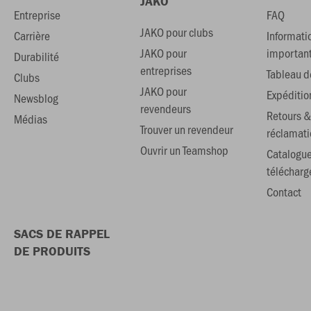
JAKO
Entreprise
FAQ
JAKO pour clubs
Carrière
Informati
JAKO pour
importan
Durabilité
entreprises
Tableau de
Clubs
JAKO pour
Expéditio
Newsblog
revendeurs
Retours &
Médias
Trouver un revendeur
réclamati
Ouvrir un Teamshop
Catalogu
téléchar
Contact
SACS DE RAPPEL
DE PRODUITS