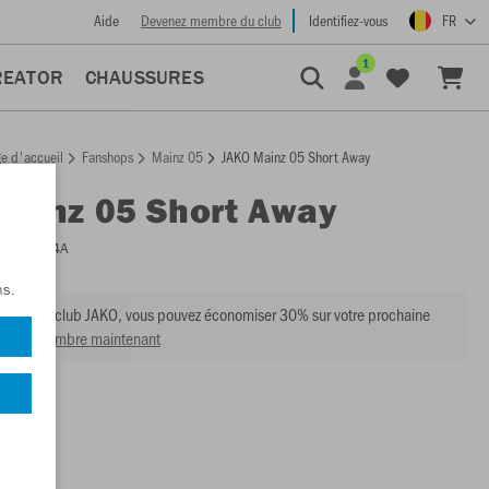
Aide
Devenez membre du club
Identifiez-vous
FR
1
REATOR
CHAUSSURES
e d'accueil
Fanshops
Mainz 05
JAKO Mainz 05 Short Away
Mainz 05 Short Away
:
MZ4424A
ns.
mbre du club JAKO, vous pouvez économiser 30% sur votre prochaine
venir membre maintenant