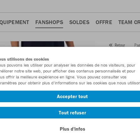
QUIPEMENT
FANSHOPS
SOLDES
OFFRE
TEAM C
Pag
Retour
JAKO
us utilisons des cookies
us pouvons les utiliser pour analyser les données de nos visiteurs, pour
Numéro d’article
éliorer notre site web, pour afficher des contenus personnalisés et pour
us offrir la meilleure expérience en ligne. Vous pouvez consulter vos
ramètres pour obtenir plus d'informations sur les cookies que nous utiliso
En tant que me
Accepter tout
commande.
De
Tout refuser
Plus d'infos