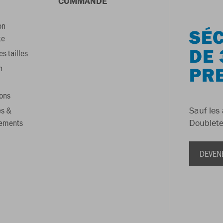
COMMANDE
on
SÉC
te
DE 
s tailles
n
PR
ons
es &
Sauf les 
gements
Doublete
DEVEN