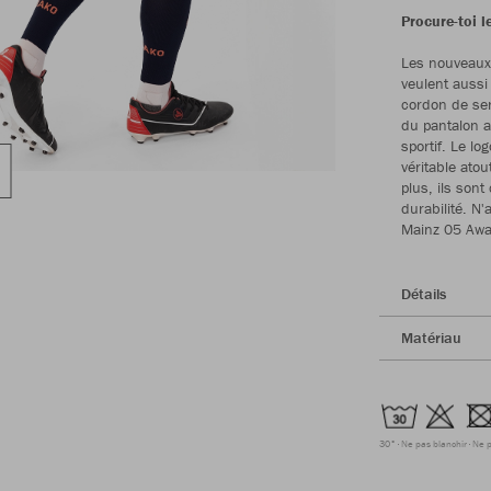
Procure-toi 
Les nouveaux 
veulent aussi 
cordon de ser
du pantalon a
sportif. Le l
véritable atou
plus, ils son
durabilité. N
Mainz 05 Awa
Détails
Matériau
30°
Ne pas blanchir
Ne p