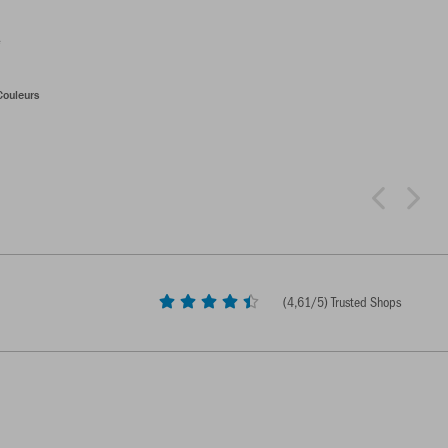
é
Couleurs
(
4,61
/5) Trusted Shops