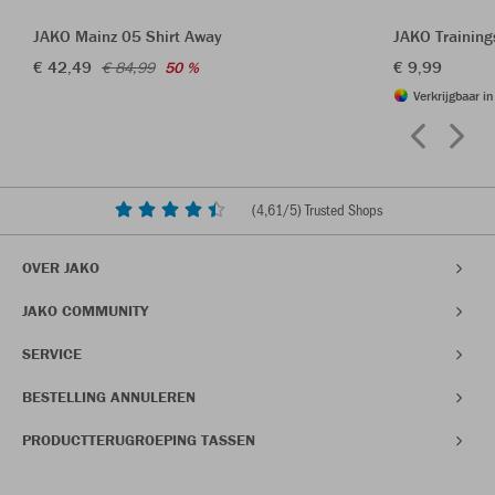
JAKO Mainz 05 Shirt Away
JAKO Trainin
€ 42,49
€ 9,99
€ 84,99
50 %
Verkrijgbaar i
(
4,61
/5) Trusted Shops
OVER JAKO
JAKO COMMUNITY
SERVICE
BESTELLING ANNULEREN
PRODUCTTERUGROEPING TASSEN