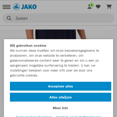
1
Zoeken
Wij gebruiken cookies
We kunnen deze inzetten om onze bezoekersgegevens te
analyseren, om onze website te verbeteren, om
gepersonaliseerde content weer te geven en om u een zo
aangenaam mogelijke surfervaring te bieden. U kan uw
instellingen bekijken voor meer info over de door ons
gebruikte cookies.
Accepteer alles
Alles afwijzen
Meer info
Gegevensbescherming
Contact- en bedrijfsgegevens