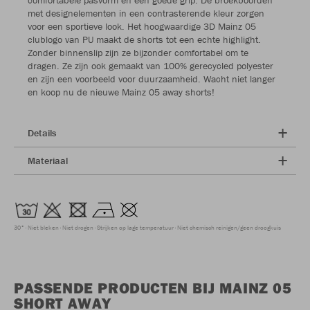
met designelementen in een contrasterende kleur zorgen
voor een sportieve look. Het hoogwaardige 3D Mainz 05
clublogo van PU maakt de shorts tot een echte highlight.
Zonder binnenslip zijn ze bijzonder comfortabel om te
dragen. Ze zijn ook gemaakt van 100% gerecycled polyester
en zijn een voorbeeld voor duurzaamheid. Wacht niet langer
en koop nu de nieuwe Mainz 05 away shorts!
Details
Materiaal
30°
Niet bleken
Niet drogen
Strijken op lage temperatuur
Niet chemisch reinigen/geen droogkuis
PASSENDE PRODUCTEN BIJ MAINZ 05
SHORT AWAY