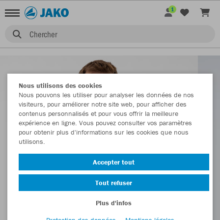
1
Chercher
Nous utilisons des cookies
Nous pouvons les utiliser pour analyser les données de nos
visiteurs, pour améliorer notre site web, pour afficher des
contenus personnalisés et pour vous offrir la meilleure
expérience en ligne. Vous pouvez consulter vos paramètres
pour obtenir plus d'informations sur les cookies que nous
utilisons.
Accepter tout
Tout refuser
Plus d'infos
Protection des données
Mentions légales