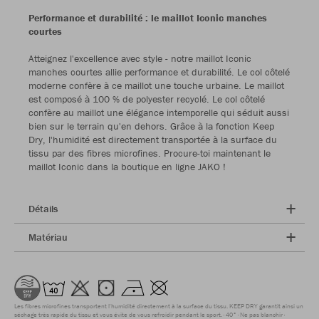
Performance et durabilité : le maillot Iconic manches
courtes
Atteignez l'excellence avec style - notre maillot Iconic
manches courtes allie performance et durabilité. Le col côtelé
moderne confère à ce maillot une touche urbaine. Le maillot
est composé à 100 % de polyester recyclé. Le col côtelé
confère au maillot une élégance intemporelle qui séduit aussi
bien sur le terrain qu'en dehors. Grâce à la fonction Keep
Dry, l'humidité est directement transportée à la surface du
tissu par des fibres microfines. Procure-toi maintenant le
maillot Iconic dans la boutique en ligne JAKO !
Détails
Matériau
Les fibres microfines transportent l'humidité directement à la surface du tissu. KEEP DRY garantit ainsi un
séchage très rapide du tissu et vous évite de vous refroidir pendant le sport.
40°
Ne pas blanchir