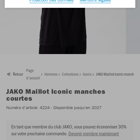
Page
Retour
Hommes
Collections
Iconic
JAKO Maillot Iconic manches c
d'accueil
JAKO
Maillot Iconic manches
courtes
Numéro d’article:
4224
- Disponible jusqu'en 2027
En tant que membre du club JAKO, vous pouvez économiser 30%
sur votre prochaine commande.
Devenir membre maintenant