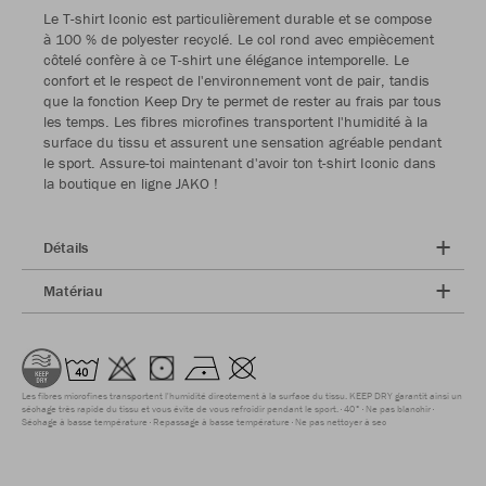
Le T-shirt Iconic est particulièrement durable et se compose
à 100 % de polyester recyclé. Le col rond avec empiècement
côtelé confère à ce T-shirt une élégance intemporelle. Le
confort et le respect de l'environnement vont de pair, tandis
que la fonction Keep Dry te permet de rester au frais par tous
les temps. Les fibres microfines transportent l'humidité à la
surface du tissu et assurent une sensation agréable pendant
le sport. Assure-toi maintenant d'avoir ton t-shirt Iconic dans
la boutique en ligne JAKO !
Détails
Matériau
Les fibres microfines transportent l'humidité directement à la surface du tissu. KEEP DRY garantit ainsi un
séchage très rapide du tissu et vous évite de vous refroidir pendant le sport.
40°
Ne pas blanchir
Séchage à basse température
Repassage à basse température
Ne pas nettoyer à sec