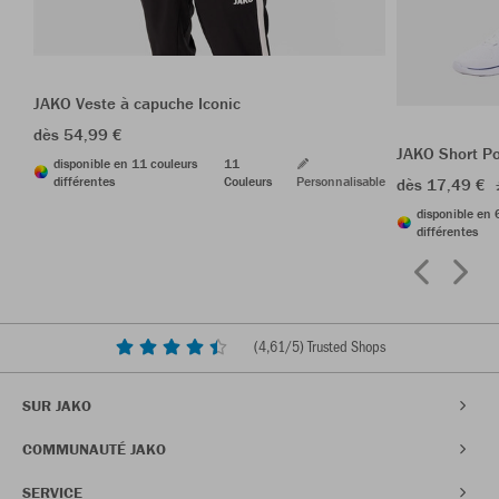
JAKO Veste à capuche Iconic
dès 54,99 €
JAKO Short P
disponible en 11 couleurs
11
différentes
Couleurs
Personnalisable
dès 17,49 €
disponible en 
différentes
(
4,61
/5) Trusted Shops
SUR JAKO
COMMUNAUTÉ JAKO
SERVICE