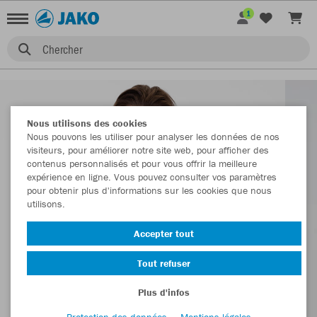
1
Chercher
Nous utilisons des cookies
Nous pouvons les utiliser pour analyser les données de nos
visiteurs, pour améliorer notre site web, pour afficher des
contenus personnalisés et pour vous offrir la meilleure
expérience en ligne. Vous pouvez consulter vos paramètres
pour obtenir plus d'informations sur les cookies que nous
utilisons.
Accepter tout
Tout refuser
Plus d'infos
Protection des données
Mentions légales