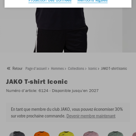
Retour
Page d'accueil
Hommes
Collections
Iconic
JAKO T-shirt Iconic
JAKO
T-shirt Iconic
Numéro d’article:
6124
- Disponible jusqu'en 2027
En tant que membre du club JAKO, vous pouvez économiser 30%
sur votre prochaine commande.
Devenir membre maintenant