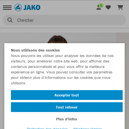
1
Chercher
Nous utilisons des cookies
Nous pouvons les utiliser pour analyser les données de nos
visiteurs, pour améliorer notre site web, pour afficher des
contenus personnalisés et pour vous offrir la meilleure
expérience en ligne. Vous pouvez consulter vos paramètres
pour obtenir plus d'informations sur les cookies que nous
utilisons.
Accepter tout
Tout refuser
Plus d'infos
Protection des données
Mentions légales