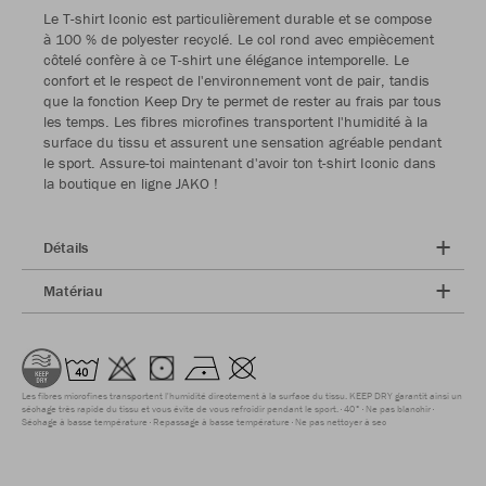
Le T-shirt Iconic est particulièrement durable et se compose
à 100 % de polyester recyclé. Le col rond avec empiècement
côtelé confère à ce T-shirt une élégance intemporelle. Le
confort et le respect de l'environnement vont de pair, tandis
que la fonction Keep Dry te permet de rester au frais par tous
les temps. Les fibres microfines transportent l'humidité à la
surface du tissu et assurent une sensation agréable pendant
le sport. Assure-toi maintenant d'avoir ton t-shirt Iconic dans
la boutique en ligne JAKO !
Détails
Matériau
Les fibres microfines transportent l'humidité directement à la surface du tissu. KEEP DRY garantit ainsi un
séchage très rapide du tissu et vous évite de vous refroidir pendant le sport.
40°
Ne pas blanchir
Séchage à basse température
Repassage à basse température
Ne pas nettoyer à sec