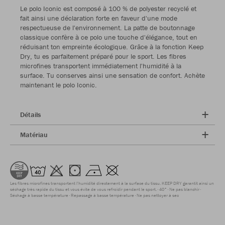
Le polo Iconic est composé à 100 % de polyester recyclé et
fait ainsi une déclaration forte en faveur d'une mode
respectueuse de l'environnement. La patte de boutonnage
classique confère à ce polo une touche d'élégance, tout en
réduisant ton empreinte écologique. Grâce à la fonction Keep
Dry, tu es parfaitement préparé pour le sport. Les fibres
microfines transportent immédiatement l'humidité à la
surface. Tu conserves ainsi une sensation de confort. Achète
maintenant le polo Iconic.
Détails
Matériau
Les fibres microfines transportent l'humidité directement à la surface du tissu. KEEP DRY garantit ainsi un
séchage très rapide du tissu et vous évite de vous refroidir pendant le sport.
40°
Ne pas blanchir
Séchage à basse température
Repassage à basse température
Ne pas nettoyer à sec