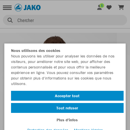
1
Chercher
Nous utilisons des cookies
Nous pouvons les utiliser pour analyser les données de nos
visiteurs, pour améliorer notre site web, pour afficher des
contenus personnalisés et pour vous offrir la meilleure
expérience en ligne. Vous pouvez consulter vos paramètres
pour obtenir plus d'informations sur les cookies que nous
utilisons.
Accepter tout
Tout refuser
Plus d'infos
Protection des données
Mentions légales