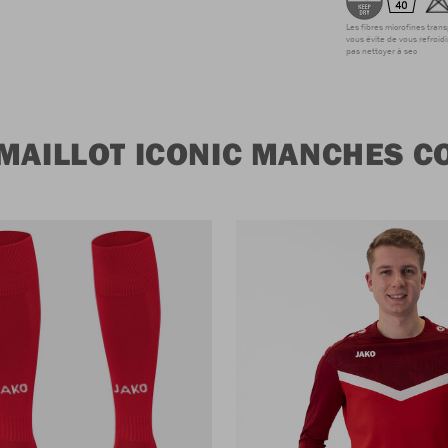
Les fibres microfines tran
vous évite de vous refroidi
pas nettoyer à sec
MAILLOT ICONIC MANCHES C