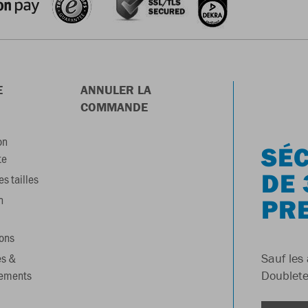
E
ANNULER LA
COMMANDE
on
SÉC
te
DE 
s tailles
n
PR
ons
es &
Sauf les 
gements
Doublete