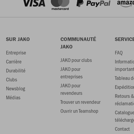
SUR JAKO
COMMUNAUTÉ
SERVIC
JAKO
Entreprise
FAQ
JAKO pour clubs
Carrière
Informati
JAKO pour
importan
Durabilité
entreprises
Tableau de
Clubs
JAKO pour
Expéditio
Newsblog
revendeurs
Retours &
Médias
Trouver un revendeur
réclamati
Ouvrir un Teamshop
Catalogu
téléchar
Contact