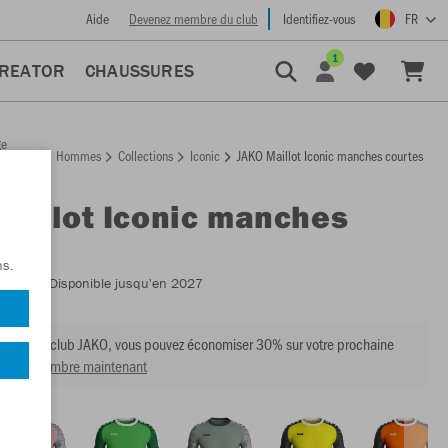
Aide
Devenez membre du club
Identifiez-vous
FR
1
CREATOR
CHAUSSURES
ge
Hommes
Collections
Iconic
JAKO Maillot Iconic manches courtes
ccueil
Maillot Iconic manches
es
ns.
:
4224
- Disponible jusqu'en 2027
mbre du club JAKO, vous pouvez économiser 30% sur votre prochaine
venir membre maintenant