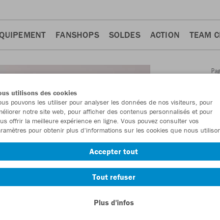
QUIPEMENT
FANSHOPS
SOLDES
ACTION
TEAM 
Pa
Retour
d'a
us utilisons des cookies
JAKO
us pouvons les utiliser pour analyser les données de nos visiteurs, pour
éliorer notre site web, pour afficher des contenus personnalisés et pour
court
us offrir la meilleure expérience en ligne. Vous pouvez consulter vos
ramètres pour obtenir plus d'informations sur les cookies que nous utiliso
Numéro d’article
Accepter tout
En tant que me
Tout refuser
commande.
De
Plus d'infos