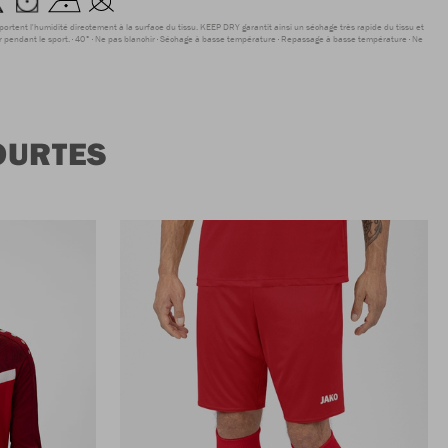
sportent l'humidité directement à la surface du tissu. KEEP DRY garantit ainsi un séchage très rapide du tissu et
r pendant le sport.
40°
Ne pas blanchir
Séchage à basse température
Repassage à basse température
Ne
OURTES