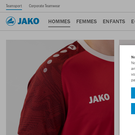
Teamsport
Corporate Teamwear
HOMMES
FEMMES
ENFANTS
E
No
No
am
vo
pa