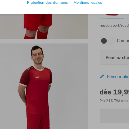
Protection des données
Mentions légales
rouge sport/roug
Comma
Veuillez choi
Personnalis
dès 19,9
Prix 21% TVA comp