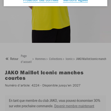
Page
Retour
Hommes
Collections
Iconic
JAKO Maillot Iconic manches c
d'accueil
JAKO
Maillot Iconic manches
courtes
Numéro d’article:
4224
- Disponible jusqu'en 2027
En tant que membre du club JAKO, vous pouvez économiser 30%
sur votre prochaine commande.
Devenir membre maintenant