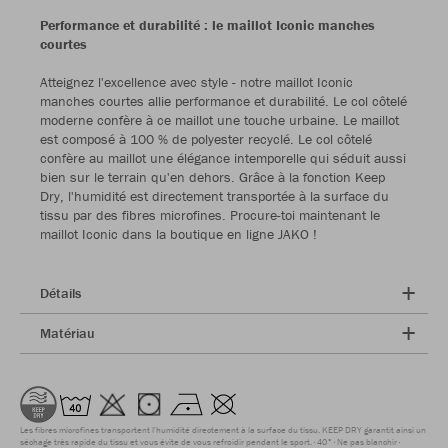
Performance et durabilité : le maillot Iconic manches
courtes
Atteignez l'excellence avec style - notre maillot Iconic
manches courtes allie performance et durabilité. Le col côtelé
moderne confère à ce maillot une touche urbaine. Le maillot
est composé à 100 % de polyester recyclé. Le col côtelé
confère au maillot une élégance intemporelle qui séduit aussi
bien sur le terrain qu'en dehors. Grâce à la fonction Keep
Dry, l'humidité est directement transportée à la surface du
tissu par des fibres microfines. Procure-toi maintenant le
maillot Iconic dans la boutique en ligne JAKO !
Détails
Matériau
Les fibres microfines transportent l'humidité directement à la surface du tissu. KEEP DRY garantit ainsi un
séchage très rapide du tissu et vous évite de vous refroidir pendant le sport.
40°
Ne pas blanchir