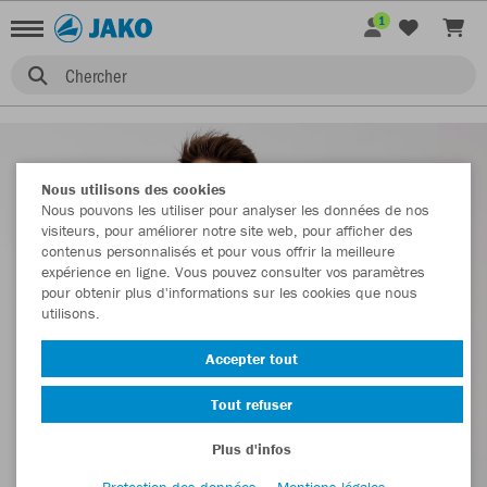
1
Chercher
Nous utilisons des cookies
Nous pouvons les utiliser pour analyser les données de nos
visiteurs, pour améliorer notre site web, pour afficher des
contenus personnalisés et pour vous offrir la meilleure
expérience en ligne. Vous pouvez consulter vos paramètres
pour obtenir plus d'informations sur les cookies que nous
utilisons.
Accepter tout
Tout refuser
Plus d'infos
Protection des données
Mentions légales