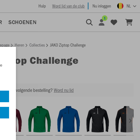
Hulp
Word lid van de club
Nu inloggen
NL
1
R
SCHOENEN
epage
Heren
Collecties
JAKO Ziptop Challenge
Ziptop Challenge
e
8621
ing op je volgende bestelling?
Word nu lid