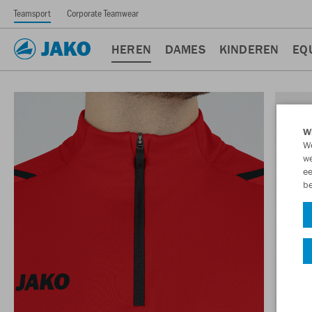
Teamsport
Corporate Teamwear
HEREN
DAMES
KINDEREN
EQ
Wi
We
we
ee
be