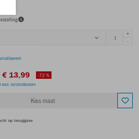
estelling
+
-
sonaliseren
€ 13,99
-72 %
TW
excl. verzendkosten
Kies maat
echt op teruggave