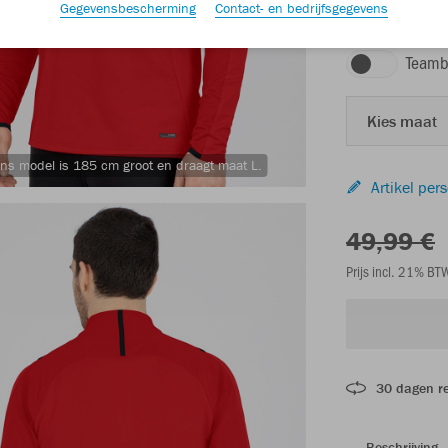
Gegevensbescherming
Contact- en bedrijfsgegevens
rood/zwart
Teamb
Kies maat
ns model is 185 cm groot en draagt maat L.
Artikel per
49,99 €
Prijs incl. 21% B
30 dagen r
Beschrijving