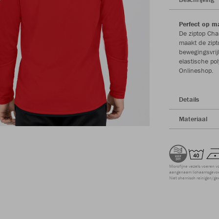
Perfect op m
De ziptop Cha
maakt de zipt
bewegingsvrij
elastische po
Onlineshop.
Details
Materiaal
Microfijne vezels voeren v
aangenaam lichaamsgevoel
Niet chemisch reinigen/ge