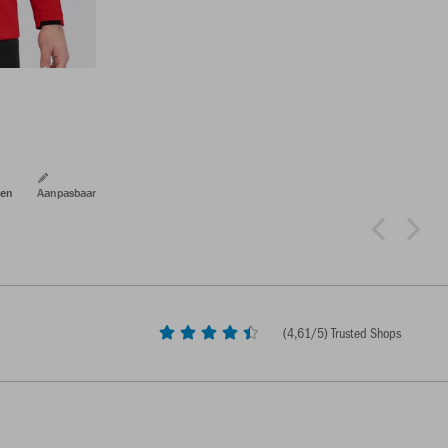
ren
Aanpasbaar
(
4,61
/5) Trusted Shops