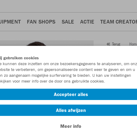
UIPMENT
FAN SHOPS
SALE
ACTIE
TEAM CREATO
Hom
Terug
JAKO
j gebruiken cookies
 kunnen deze inzetten om onze bezoekersgegevens te analyseren, om onz
Artikelnummer:
bsite te verbeteren, om gepersonaliseerde content weer te geven en om u
n zo aangenaam mogelijke surfervaring te bieden. U kan uw instellingen
kijken voor meer info over de door ons gebruikte cookies.
Zin in 30% kort
Accepteer alles
Alles afwijzen
Meer info