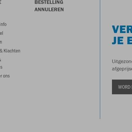
E
BESTELLING
ANNULEREN
info
VER
el
JE 
n
& Klachten
&
Uitgezon
s
afgeprijs
r ons
WORD 