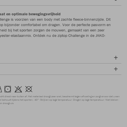
aat en optimale bewegingsvrijheid
llenge is voorzien van een body met zachte fleece-binnenzijde. Dit
op bijzonder comfortabel om dragen. Voor de perfecte pasvorm en
heid bij het sporten zorgen de mouwen, gemaakt van een zeer
lyester-elastaanmix. Ontdek nu de ziptop Challenge in de JAKO-
ocht direct naar buiten af. Het materiaal droogt zeer snel, beschermt tegen afkoeling en zorgt ervoor dat u een
 behoudt tijdens het sporten.
40°
Strijken op lage temperatuur
Drogen op lage temperatuur
Niet bleken
en droogkuis