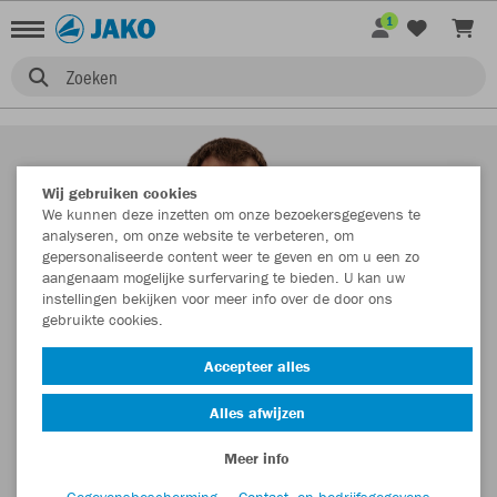
1
Zoeken
Wij gebruiken cookies
We kunnen deze inzetten om onze bezoekersgegevens te
analyseren, om onze website te verbeteren, om
gepersonaliseerde content weer te geven en om u een zo
aangenaam mogelijke surfervaring te bieden. U kan uw
instellingen bekijken voor meer info over de door ons
gebruikte cookies.
Accepteer alles
Alles afwijzen
Meer info
Gegevensbescherming
Contact- en bedrijfsgegevens