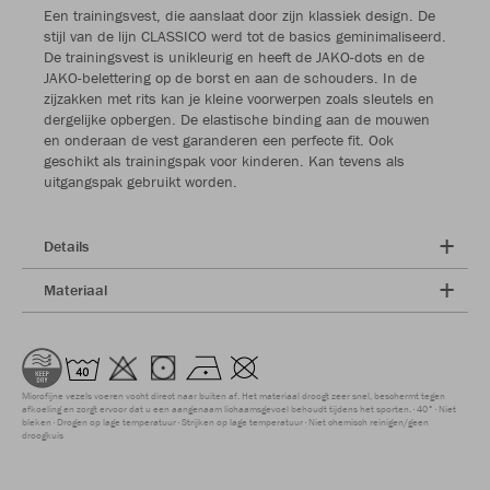
Een trainingsvest, die aanslaat door zijn klassiek design. De
stijl van de lijn CLASSICO werd tot de basics geminimaliseerd.
De trainingsvest is unikleurig en heeft de JAKO-dots en de
JAKO-belettering op de borst en aan de schouders. In de
zijzakken met rits kan je kleine voorwerpen zoals sleutels en
dergelijke opbergen. De elastische binding aan de mouwen
en onderaan de vest garanderen een perfecte fit. Ook
geschikt als trainingspak voor kinderen. Kan tevens als
uitgangspak gebruikt worden.
Details
Materiaal
Microfijne vezels voeren vocht direct naar buiten af. Het materiaal droogt zeer snel, beschermt tegen
afkoeling en zorgt ervoor dat u een aangenaam lichaamsgevoel behoudt tijdens het sporten.
40°
Niet
bleken
Drogen op lage temperatuur
Strijken op lage temperatuur
Niet chemisch reinigen/geen
droogkuis