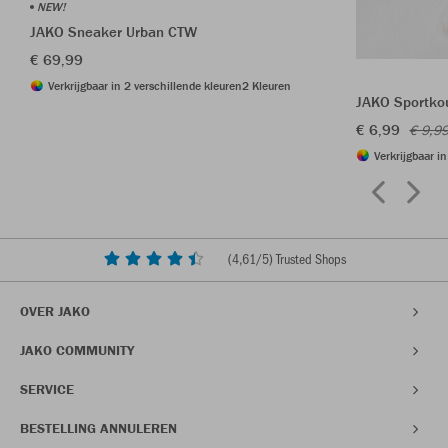
NEW!
JAKO Sneaker Urban CTW
€ 69,99
Verkrijgbaar in 2 verschillende kleuren
2 Kleuren
JAKO Sportkou
€ 6,99
€ 9,9
Verkrijgbaar i
(
4,61
/5) Trusted Shops
OVER JAKO
JAKO COMMUNITY
SERVICE
BESTELLING ANNULEREN