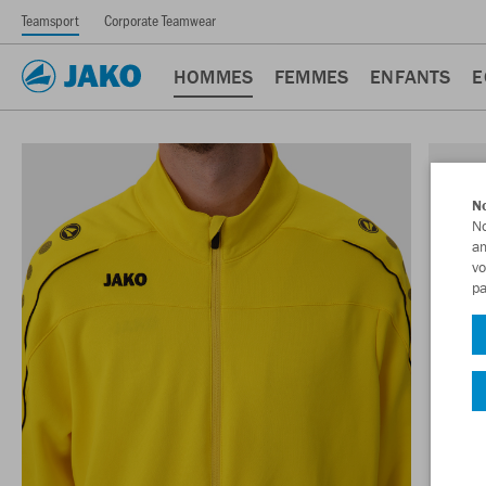
Teamsport
Corporate Teamwear
HOMMES
FEMMES
ENFANTS
E
No
No
am
vo
pa