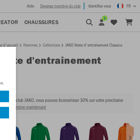
Aide
Devenez membre du club
Identifiez-vous
FR
1
REATOR
CHAUSSURES
e d'accueil
Hommes
Collections
JAKO Veste d'entraînement Classico
Veste d'entraînement
co
:
8750
ns.
mbre du club JAKO, vous pouvez économiser 30% sur votre prochaine
venir membre maintenant