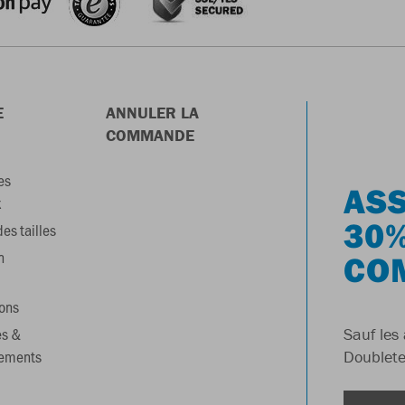
E
ANNULER LA
COMMANDE
es
ASS
x
30%
es tailles
n
CO
ons
es &
Sauf les 
gements
Doublete