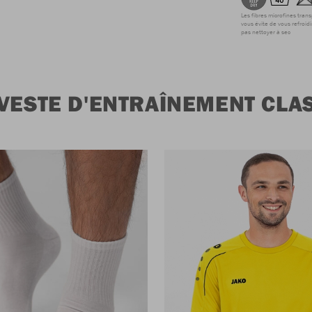
Les fibres microfines tran
vous évite de vous refroidi
pas nettoyer à sec
VESTE D'ENTRAÎNEMENT CLA