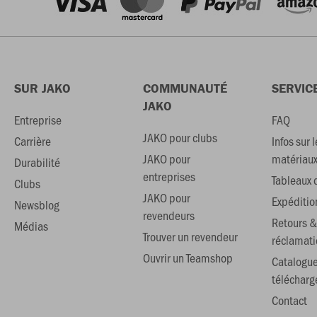
SUR JAKO
COMMUNAUTÉ
SERVIC
JAKO
Entreprise
FAQ
JAKO pour clubs
Carrière
Infos sur l
JAKO pour
matériau
Durabilité
entreprises
Tableaux d
Clubs
JAKO pour
Expéditio
Newsblog
revendeurs
Retours &
Médias
Trouver un revendeur
réclamati
Ouvrir un Teamshop
Catalogu
téléchar
Contact