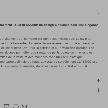
aînement JAKO CLASSICO: un design classique pour une élégance
survêtement qui convainc par son design classique. Le style de
réduit à l'essentiel. La veste de survêtement est unie et présente
et l'inscription JAKO sur la poitrine et au niveau des épaules. Les
les zippées permettent de ranger de petits objets comme les clés,
émités de la veste et des manches avec un liseré élastique
une tenue optimale du haut. La veste de survêtement CLASSICO est
10 couleurs différentes, dans les tailles 128 - 164 et S - 3XL.