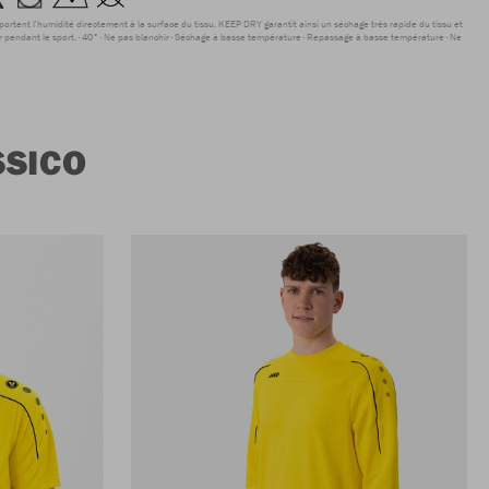
sportent l'humidité directement à la surface du tissu. KEEP DRY garantit ainsi un séchage très rapide du tissu et
r pendant le sport.
40°
Ne pas blanchir
Séchage à basse température
Repassage à basse température
Ne
SSICO