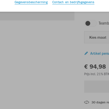
Gegevensbescherming
Contact- en bedrijfsgegevens
marine JAKO-bla
Teamb
Kies maat
Artikel per
€ 94,98
Prijs incl. 21% B
30 dagen r