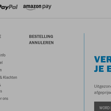
E
BESTELLING
ANNULEREN
info
VER
el
JE 
n
& Klachten
&
Uitgezon
s
afgeprijs
r ons
WORD 