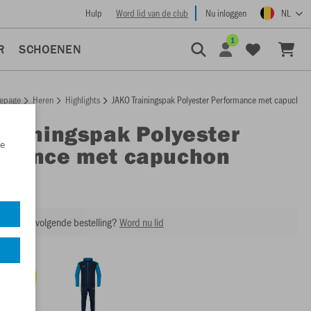
Hulp
Word lid van de club
Nu inloggen
NL
1
R
SCHOENEN
epage
Heren
Highlights
JAKO Trainingspak Polyester Performance met capuchon
Trainingspak Polyester
e
rmance met capuchon
M9422
ing op je volgende bestelling?
Word nu lid