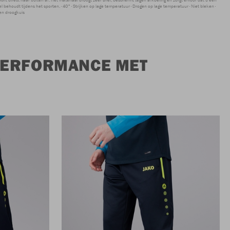
 behoudt tijdens het sporten.
40°
Strijken op lage temperatuur
Drogen op lage temperatuur
Niet bleken
en droogkuis
 PERFORMANCE MET