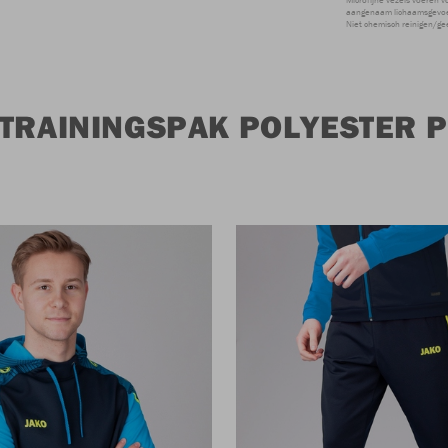
aangenaam lichaamsgevoel
Niet chemisch reinigen/ge
 TRAININGSPAK POLYESTER