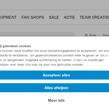
UIPMENT
FAN SHOPS
SALE
ACTIE
TEAM CREATO
Hom
Terug
JAKO
j gebruiken cookies
 kunnen deze inzetten om onze bezoekersgegevens te analyseren, om onz
Perfo
bsite te verbeteren, om gepersonaliseerde content weer te geven en om u
n zo aangenaam mogelijke surfervaring te bieden. U kan uw instellingen
Artikelnummer:
kijken voor meer info over de door ons gebruikte cookies.
Accepteer alles
Zin in 30% kort
Alles afwijzen
Meer info