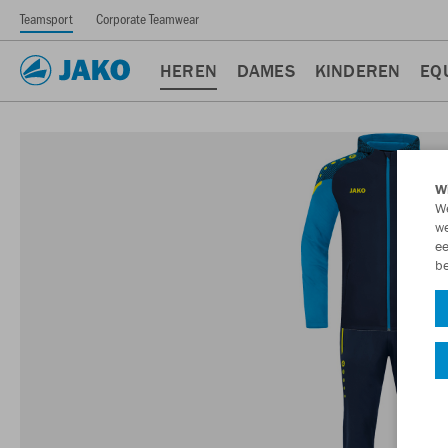
Teamsport
Corporate Teamwear
HEREN
DAMES
KINDEREN
EQ
Wi
We
we
ee
be