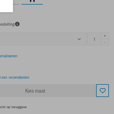
uw
estelling
+
-
sonaliseren
TW
excl. verzendkosten
Kies maat
echt op teruggave