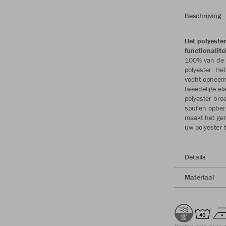
Beschrijving
Het polyeste
functionalite
100% van de g
polyester. Het
vocht opneemt
tweedelige el
polyester bro
spullen opber
maakt het gem
uw polyester 
Details
Materiaal
Microfijne vezels voeren v