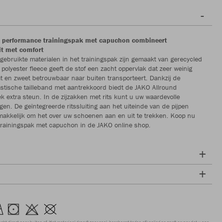
r performance trainingspak met capuchon combineert
it met comfort
ebruikte materialen in het trainingspak zijn gemaakt van gerecycled
 polyester fleece geeft de stof een zacht oppervlak dat zeer weinig
 en zweet betrouwbaar naar buiten transporteert. Dankzij de
astische tailleband met aantrekkoord biedt de JAKO Allround
ek extra steun. In de zijzakken met rits kunt u uw waardevolle
gen. De geïntegreerde ritssluiting aan het uiteinde van de pijpen
akkelijk om het over uw schoenen aan en uit te trekken. Koop nu
trainingspak met capuchon in de JAKO online shop.
ocht direct naar buiten af. Het materiaal droogt zeer snel, beschermt tegen afkoeling en zorgt ervoor dat u een