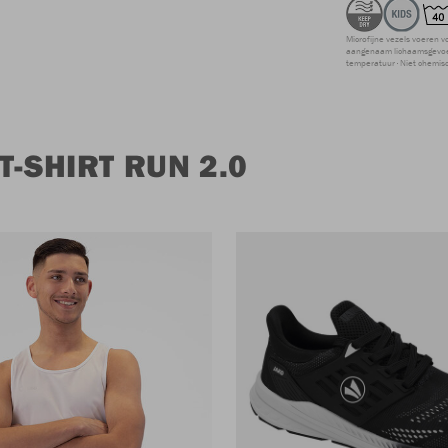
Microfijne vezels voeren v
aangenaam lichaamsgevoel
temperatuur
Niet chemis
-SHIRT RUN 2.0