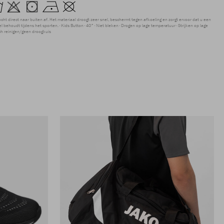
ocht direct naar buiten af. Het materiaal droogt zeer snel, beschermt tegen afkoeling en zorgt ervoor dat u een
 behoudt tijdens het sporten.
Kids Button
40°
Niet bleken
Drogen op lage temperatuur
Strijken op lage
ch reinigen/geen droogkuis