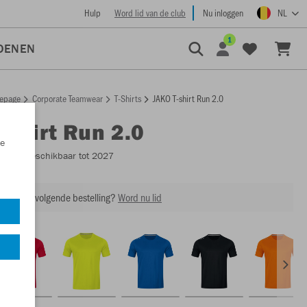
Hulp
Word lid van de club
Nu inloggen
NL
1
OENEN
epage
Corporate Teamwear
T-Shirts
JAKO T-shirt Run 2.0
T-shirt Run 2.0
e
6175
- Beschikbaar tot 2027
ing op je volgende bestelling?
Word nu lid