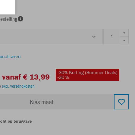
estelling
+
-
sonaliseren
-30% Korting (Summer Deals)
vanaf € 13,99
-30 %
TW
excl. verzendkosten
Kies maat
echt op teruggave