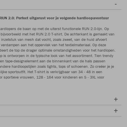
 RUN 2.0: Perfect uitgerust voor je volgende hardloopavontuur
ardlopers de baan op met de uiterst functionele RUN 2.0-lijn. Op
ijvoorbeeld met het RUN 2.0 T-shirt. De achterkant is gemaakt van
nzetstuk van mesh dat vocht, zoals zweet, van de huid afvoert
 verdampen aan het oppervlak van het textielmateriaal. Op deze
eert de top de drager optimale omstandigheden voor het hardlopen.
p is ontworpen in de typische look van het assortiment. Tien trendy
een tape-designelement aan de binnenkant van de hals passen
 andere hardloopstijlen zoals tights, tops of schoenen. Zo creëer je je
ijke sportoutfit. Het T-shirt is verkrijgbaar van 34 - 48 in een
r sportieve vrouwen, 128 - 164 voor kinderen en S - 3XL voor