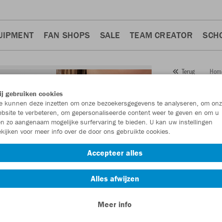
UIPMENT
FAN SHOPS
SALE
TEAM CREATOR
SCH
Hom
Terug
JAKO
j gebruiken cookies
 kunnen deze inzetten om onze bezoekersgegevens te analyseren, om onz
Artikelnummer:
bsite te verbeteren, om gepersonaliseerde content weer te geven en om u
n zo aangenaam mogelijke surfervaring te bieden. U kan uw instellingen
kijken voor meer info over de door ons gebruikte cookies.
Zin in 30% kort
Accepteer alles
Alles afwijzen
Meer info