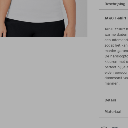
Beschrijving
JAKO T-shirt
JAKO stuurt h
warme dagen b
een ademend i
zodat het kan
manier garand
De hardloopto
kleuren met 
perfect bij je
eigen persoonl
damessnit voo
mannen.
Details
Materiaal