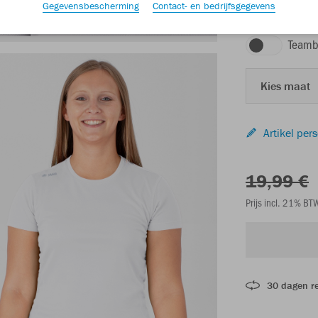
Gegevensbescherming
Contact- en bedrijfsgegevens
wit
Teamb
Kies maat
Artikel per
19,99 €
Prijs incl. 21% B
30 dagen r