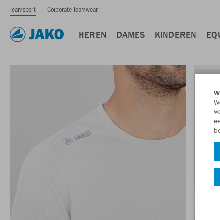
Teamsport
Corporate Teamwear
HEREN
DAMES
KINDEREN
EQ
Wi
We
we
ee
be