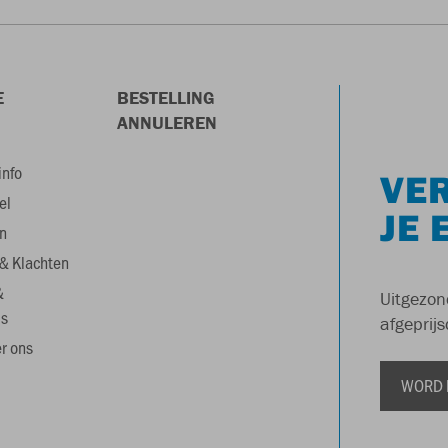
E
BESTELLING
ANNULEREN
info
VER
el
JE 
n
& Klachten
&
Uitgezon
s
afgeprijs
r ons
WORD 