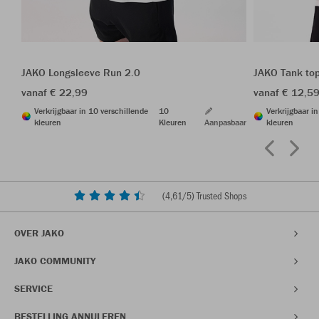
JAKO Longsleeve Run 2.0
JAKO Tank to
vanaf € 22,99
vanaf € 12,5
Verkrijgbaar in 10 verschillende
10
Verkrijgbaar i
kleuren
Kleuren
Aanpasbaar
kleuren
(
4,61
/5) Trusted Shops
OVER JAKO
JAKO COMMUNITY
SERVICE
BESTELLING ANNULEREN