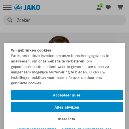
1
Zoeken
Wij gebruiken cookies
We kunnen deze inzetten om onze bezoekersgegevens te
analyseren, om onze website te verbeteren, om
gepersonaliseerde content weer te geven en om u een zo
aangenaam mogelijke surfervaring te bieden. U kan uw
instellingen bekijken voor meer info over de door ons
gebruikte cookies.
Accepteer alles
Alles afwijzen
Meer info
Gegevensbescherming
Contact- en bedrijfsgegevens