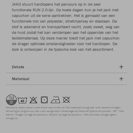
JAKO stuurt hardlopers het parcours op in de zeer
functionele RUN 2.0-lijn. Op koele dagen kun je het jack met
capuchon uit de serie aantrekken. Het is gemaakt van een
functionele mix van polyester, stretchjersey en elastaan. De
stof is ademend en transporteert vocht, zoals zweet, weg van
de huid zodat het kan verdampen aan het oppervlak van het
textielmateriaal. Op deze manier biedt het jack met capuchon
de drager optimale omstandigheden voor het hardlopen. De
look is ontworpen in de typische look van het assortiment.
Details
Materiaal
Microfijne vezels voeren vocht direct naar buiten af. Het materiaal droogt zeer snel, beschermt tegen
afkoeling en zorgt ervoor dat u een aangenaam lichaamsgevoel behoudt tijdens het sporten.
40°
Niet
bleken
Drogen op lage temperatuur
Strijken op lage temperatuur
Niet chemisch reinigen/geen
droogkuis