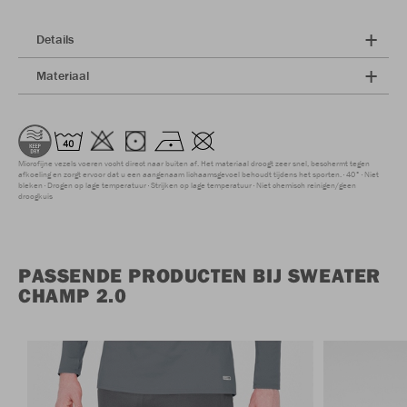
Details
Materiaal
Microfijne vezels voeren vocht direct naar buiten af. Het materiaal droogt zeer snel, beschermt tegen
afkoeling en zorgt ervoor dat u een aangenaam lichaamsgevoel behoudt tijdens het sporten.
40°
Niet
bleken
Drogen op lage temperatuur
Strijken op lage temperatuur
Niet chemisch reinigen/geen
droogkuis
PASSENDE PRODUCTEN BIJ SWEATER
CHAMP 2.0