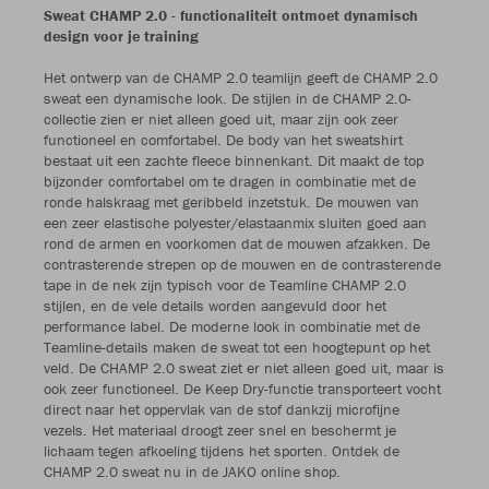
Sweat CHAMP 2.0 - functionaliteit ontmoet dynamisch
design voor je training
Het ontwerp van de CHAMP 2.0 teamlijn geeft de CHAMP 2.0
sweat een dynamische look. De stijlen in de CHAMP 2.0-
collectie zien er niet alleen goed uit, maar zijn ook zeer
functioneel en comfortabel. De body van het sweatshirt
bestaat uit een zachte fleece binnenkant. Dit maakt de top
bijzonder comfortabel om te dragen in combinatie met de
ronde halskraag met geribbeld inzetstuk. De mouwen van
een zeer elastische polyester/elastaanmix sluiten goed aan
rond de armen en voorkomen dat de mouwen afzakken. De
contrasterende strepen op de mouwen en de contrasterende
tape in de nek zijn typisch voor de Teamline CHAMP 2.0
stijlen, en de vele details worden aangevuld door het
performance label. De moderne look in combinatie met de
Teamline-details maken de sweat tot een hoogtepunt op het
veld. De CHAMP 2.0 sweat ziet er niet alleen goed uit, maar is
ook zeer functioneel. De Keep Dry-functie transporteert vocht
direct naar het oppervlak van de stof dankzij microfijne
vezels. Het materiaal droogt zeer snel en beschermt je
lichaam tegen afkoeling tijdens het sporten. Ontdek de
CHAMP 2.0 sweat nu in de JAKO online shop.