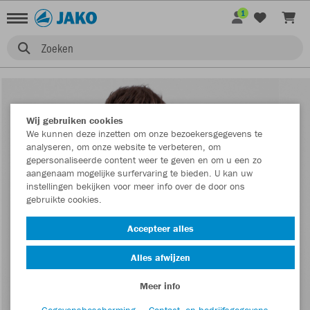
1
Zoeken
Wij gebruiken cookies
We kunnen deze inzetten om onze bezoekersgegevens te
analyseren, om onze website te verbeteren, om
gepersonaliseerde content weer te geven en om u een zo
aangenaam mogelijke surfervaring te bieden. U kan uw
instellingen bekijken voor meer info over de door ons
gebruikte cookies.
Accepteer alles
Alles afwijzen
Meer info
Gegevensbescherming
Contact- en bedrijfsgegevens