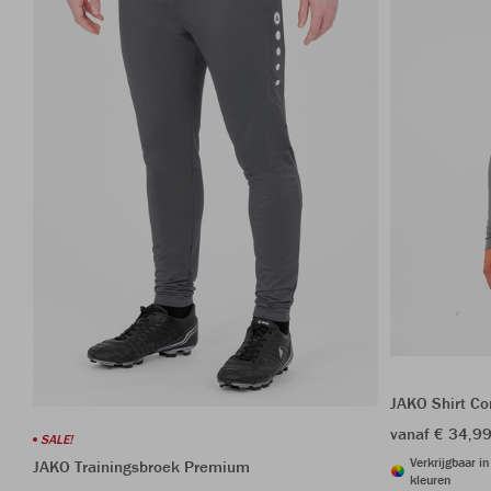
JAKO Shirt Co
vanaf € 34,9
SALE!
Verkrijgbaar i
JAKO Trainingsbroek Premium
kleuren