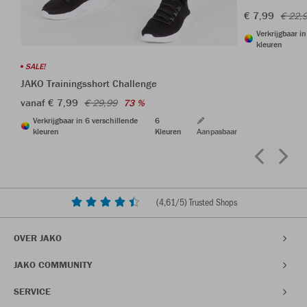
€ 7,99
€ 22,
Verkrijgbaar i
kleuren
SALE!
JAKO Trainingsshort Challenge
vanaf € 7,99
€ 29,99
73 %
Verkrijgbaar in 6 verschillende
6
kleuren
Kleuren
Aanpasbaar
(
4,61
/5) Trusted Shops
OVER JAKO
JAKO COMMUNITY
SERVICE