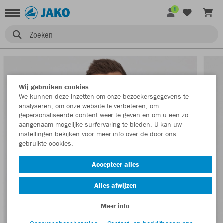
1
Zoeken
Wij gebruiken cookies
We kunnen deze inzetten om onze bezoekersgegevens te
analyseren, om onze website te verbeteren, om
gepersonaliseerde content weer te geven en om u een zo
aangenaam mogelijke surfervaring te bieden. U kan uw
instellingen bekijken voor meer info over de door ons
gebruikte cookies.
Accepteer alles
Alles afwijzen
Meer info
Gegevensbescherming
Contact- en bedrijfsgegevens