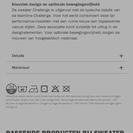
Klassiek design en optimale bewegingsvrijheid
De sweater Challenge is uitgerust met de typische details van
de teamline Challenge. Voor het eerst combineert deze lijn
performance-modellen met een ruime keuze aan bijpassende
casual stijlen. Deze associatie komt duidelijk tot uiting in de
designelementen. Voor optimale bewegingsvrijheid zorgen de
mouwen van hoogelastisch materiaal.
Details
Materiaal
Microfijne vezels voeren vocht direct naar buiten af. Het materiaal droogt zeer snel, beschermt tegen
afkoeling en zorgt ervoor dat u een aangenaam lichaamsgevoel behoudt tijdens het sporten.
40°
Strijken op lage temperatuur
Drogen op lage temperatuur
Niet bleken
Niet chemisch reinigen/geen
droogkuis
PASSENDE PRODUCTEN BIJ SWEATER