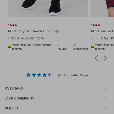
SALE!
SALE!
JAKO Polyesterbroek Challenge
JAKO Jas met
€ 9,99
vanaf € 22,9
€ 34,99
71 %
Verkrijgbaar in 8 verschillende
8
Verkrijgbaar i
kleuren
Kleuren
Aanpasbaar
kleuren
(
4,61
/5) Trusted Shops
OVER JAKO
JAKO COMMUNITY
SERVICE