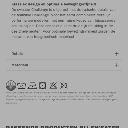
Klassiek design en optimale bewegingsvrijheid
De sweater Challenge is uitgerust met de typische details van
de teamline Challenge. Voor het eerst combineert deze lijn
performance-modellen met een ruime keuze aan bijpassende
casual stijlen. Deze associatie komt duidelijk tot uiting in de
designelementen. Voor optimale bewegingsvrijheid zorgen de
mouwen van hoogelastisch materiaal.
Details
Materiaal
Microfijne vezels voeren vocht direct naar buiten af. Het materiaal droogt zeer snel, beschermt tegen
afkoeling en zorgt ervoor dat u een aangenaam lichaamsgevoel behoudt tijdens het sporten.
40°
Strijken op lage temperatuur
Drogen op lage temperatuur
Niet bleken
Niet chemisch reinigen/geen
droogkuis
PASSENDE PRODUCTEN BIJ SWEATER