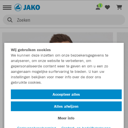
1
Zoeken
Wij gebruiken cookies
We kunnen deze inzetten om onze bezoekersgegevens te
analyseren, om onze website te verbeteren, om
gepersonaliseerde content weer te geven en om u een zo
aangenaam mogelijke surfervaring te bieden. U kan uw
instellingen bekijken voor meer info over de door ons
gebruikte cookies.
Accepteer alles
Alles afwijzen
Meer info
Gegevensbescherming
Contact- en bedrijfsgegevens