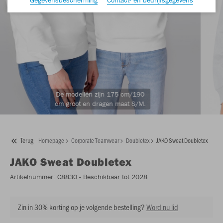
De modellen zijn 175 cm/190
cm groot en dragen maat S/M.
Terug
Homepage
Corporate Teamwear
Doubletex
JAKO Sweat Doubletex
JAKO
Sweat Doubletex
Artikelnummer:
C8830
- Beschikbaar tot 2028
Zin in 30% korting op je volgende bestelling?
Word nu lid