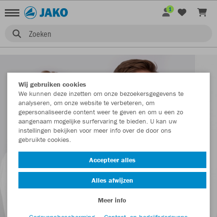
1
Zoeken
Wij gebruiken cookies
We kunnen deze inzetten om onze bezoekersgegevens te
analyseren, om onze website te verbeteren, om
gepersonaliseerde content weer te geven en om u een zo
aangenaam mogelijke surfervaring te bieden. U kan uw
instellingen bekijken voor meer info over de door ons
gebruikte cookies.
Accepteer alles
Alles afwijzen
Meer info
Gegevensbescherming
Contact- en bedrijfsgegevens