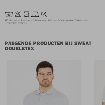
60°
Niet bleken
Drogen op lage temperatuur
Strijken op lage temperatuur
Niet chemisch
reinigen/geen droogkuis
PASSENDE PRODUCTEN BIJ SWEAT
DOUBLETEX