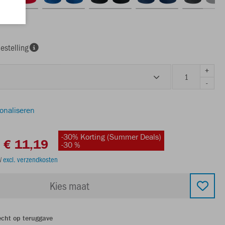
estelling
+
-
sonaliseren
-30% Korting (Summer Deals)
€ 11,19
-30 %
TW
excl. verzendkosten
Kies maat
echt op teruggave