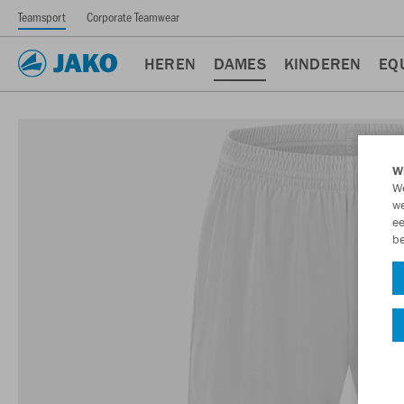
Teamsport
Corporate Teamwear
HEREN
DAMES
KINDEREN
EQ
Wi
We
we
ee
be