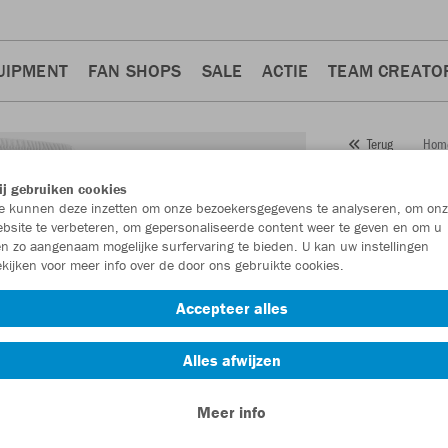
UIPMENT
FAN SHOPS
SALE
ACTIE
TEAM CREATO
Hom
Terug
JAKO
j gebruiken cookies
 kunnen deze inzetten om onze bezoekersgegevens te analyseren, om onz
dame
bsite te verbeteren, om gepersonaliseerde content weer te geven en om u
n zo aangenaam mogelijke surfervaring te bieden. U kan uw instellingen
Artikelnummer:
kijken voor meer info over de door ons gebruikte cookies.
Accepteer alles
Zin in 30% kort
Alles afwijzen
Meer info