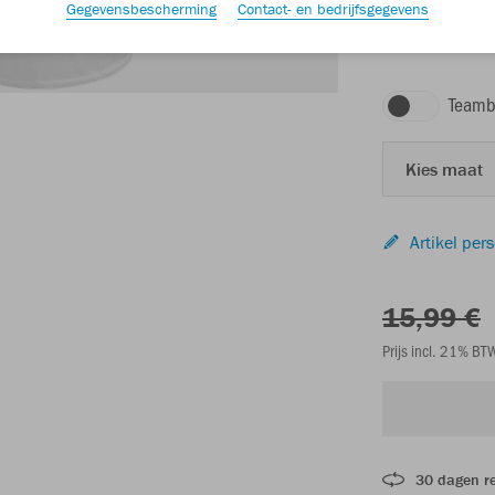
Gegevensbescherming
Contact- en bedrijfsgegevens
wit
Teamb
Kies maat
Artikel per
15,99 €
Prijs incl. 21% B
30 dagen r