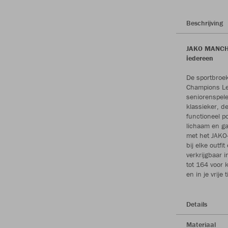
Beschrijving
JAKO MANCHES
iedereen
De sportbroek
Champions Lea
seniorenspel
klassieker, 
functioneel p
lichaam en ga
met het JAKO
bij elke outf
verkrijgbaar 
tot 164 voor 
en in je vrije t
Details
Materiaal