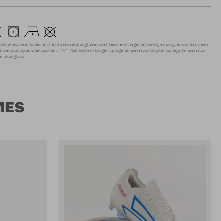
ocht direct naar buiten af. Het materiaal droogt zeer snel, beschermt tegen afkoeling en zorgt ervoor dat u een
 behoudt tijdens het sporten.
40°
Niet bleken
Drogen op lage temperatuur
Strijken op lage temperatuur
en droogkuis
MES