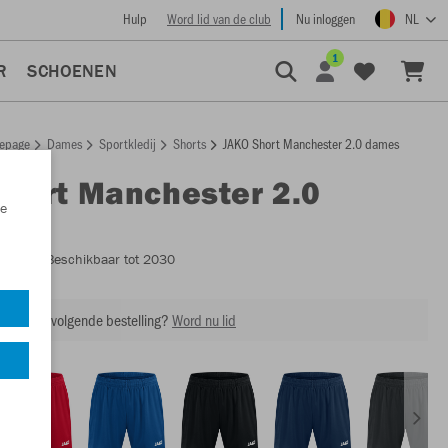
Hulp
Word lid van de club
Nu inloggen
NL
1
R
SCHOENEN
epage
Dames
Sportkledij
Shorts
JAKO Short Manchester 2.0 dames
Short Manchester 2.0
e
s
4400D
- Beschikbaar tot 2030
ing op je volgende bestelling?
Word nu lid