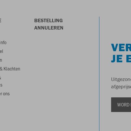
E
BESTELLING
ANNULEREN
info
VER
el
JE 
n
& Klachten
&
Uitgezon
s
afgeprijs
r ons
WORD 