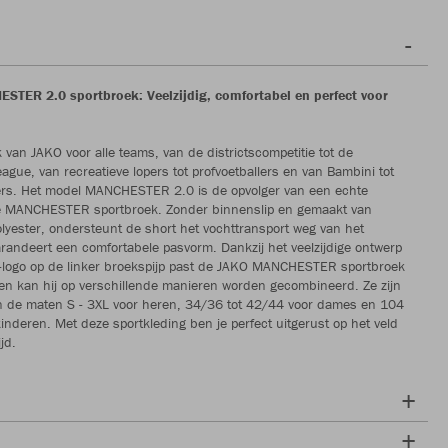
TER 2.0 sportbroek: Veelzijdig, comfortabel en perfect voor
 van JAKO voor alle teams, van de districtscompetitie tot de
gue, van recreatieve lopers tot profvoetballers en van Bambini tot
ers. Het model MANCHESTER 2.0 is de opvolger van een echte
de MANCHESTER sportbroek. Zonder binnenslip en gemaakt van
olyester, ondersteunt de short het vochttransport weg van het
randeert een comfortabele pasvorm. Dankzij het veelzijdige ontwerp
-logo op de linker broekspijp past de JAKO MANCHESTER sportbroek
it en kan hij op verschillende manieren worden gecombineerd. Ze zijn
in de maten S - 3XL voor heren, 34/36 tot 42/44 voor dames en 104
kinderen. Met deze sportkleding ben je perfect uitgerust op het veld
ijd.