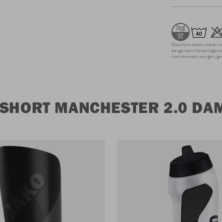
Microfijne vezels voeren v
aangenaam lichaamsgevoel
Niet chemisch reinigen/ge
 SHORT MANCHESTER 2.0 DA