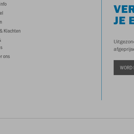
info
VER
el
JE 
n
& Klachten
&
Uitgezon
s
afgeprijs
r ons
WORD 