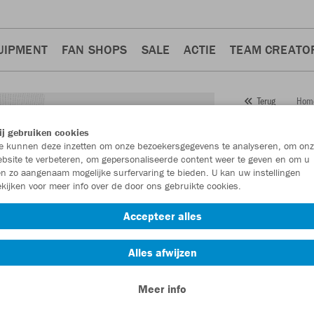
UIPMENT
FAN SHOPS
SALE
ACTIE
TEAM CREATO
Hom
Terug
JAKO
j gebruiken cookies
 kunnen deze inzetten om onze bezoekersgegevens te analyseren, om onz
Artikelnummer:
bsite te verbeteren, om gepersonaliseerde content weer te geven en om u
n zo aangenaam mogelijke surfervaring te bieden. U kan uw instellingen
kijken voor meer info over de door ons gebruikte cookies.
Zin in 30% kort
Accepteer alles
Alles afwijzen
Meer info