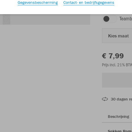
Gegevensbescherming
Contact- en bedrijfsgegevens
wit
Teamb
Kies maat
€ 7,99
Prijs incl. 21% B
30 dagen r
Beschrijving
Sokken Roma 