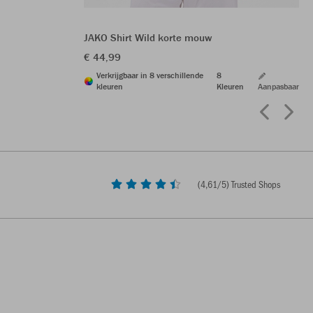
JAKO Shirt Wild korte mouw
€ 44,99
Verkrijgbaar in 8 verschillende
8
kleuren
Kleuren
Aanpasbaar
(
4,61
/5) Trusted Shops