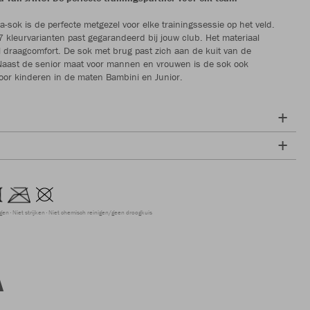
sok is de perfecte metgezel voor elke trainingssessie op het veld.
 kleurvarianten past gegarandeerd bij jouw club. Het materiaal
l draagcomfort. De sok met brug past zich aan de kuit van de
Naast de senior maat voor mannen en vrouwen is de sok ook
voor kinderen in de maten Bambini en Junior.
ogen
Niet strijken
Niet chemisch reinigen/geen droogkuis
A