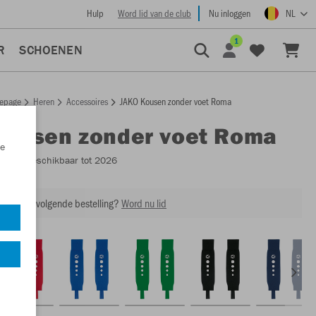
Hulp
Word lid van de club
Nu inloggen
NL
1
R
SCHOENEN
epage
Heren
Accessoires
JAKO Kousen zonder voet Roma
Kousen zonder voet Roma
e
3408
- Beschikbaar tot 2026
ing op je volgende bestelling?
Word nu lid