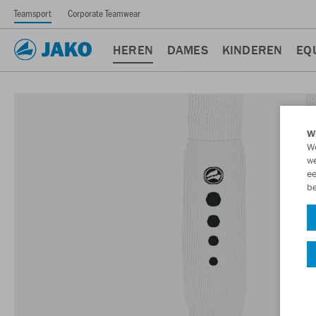
Teamsport
Corporate Teamwear
HEREN
DAMES
KINDEREN
EQ
Wi
We
we
ee
be