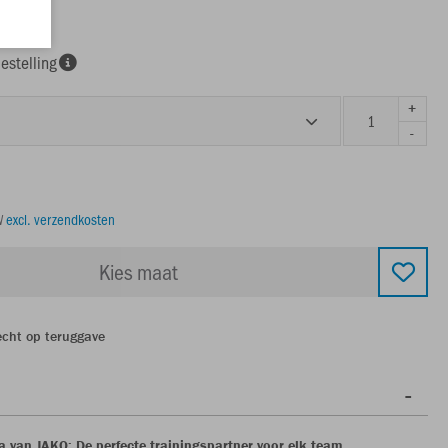
estelling
+
-
TW
excl. verzendkosten
Kies maat
echt op teruggave
van JAKO: De perfecte trainingspartner voor elk team