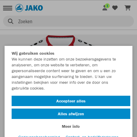
1
Zoeken
Wij gebruiken cookies
We kunnen deze inzetten om onze bezoekersgegevens te
analyseren, om onze website te verbeteren, om
gepersonaliseerde content weer te geven en om u een zo
aangenaam mogelijke surfervaring te bieden. U kan uw
instellingen bekijken voor meer info over de door ons
gebruikte cookies.
Accepteer alles
Alles afwijzen
Meer info
Gegevensbescherming
Contact- en bedrijfsgegevens