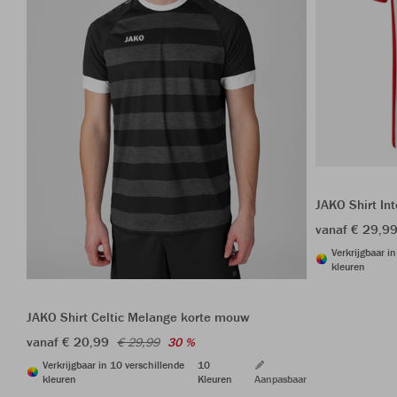
JAKO Shirt In
vanaf € 29,9
Verkrijgbaar i
kleuren
JAKO Shirt Celtic Melange korte mouw
vanaf € 20,99
€ 29,99
30 %
Verkrijgbaar in 10 verschillende
10
kleuren
Kleuren
Aanpasbaar