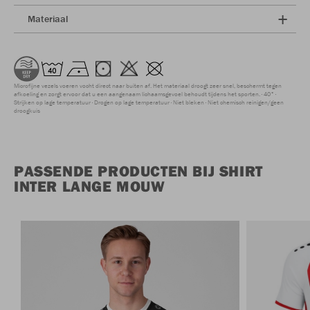
Materiaal
Microfijne vezels voeren vocht direct naar buiten af. Het materiaal droogt zeer snel, beschermt tegen
afkoeling en zorgt ervoor dat u een aangenaam lichaamsgevoel behoudt tijdens het sporten.
40°
Strijken op lage temperatuur
Drogen op lage temperatuur
Niet bleken
Niet chemisch reinigen/geen
droogkuis
PASSENDE PRODUCTEN BIJ SHIRT
INTER LANGE MOUW