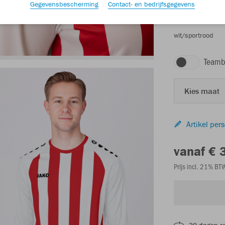
Gegevensbescherming
Contact- en bedrijfsgegevens
wit/sportrood
Teamb
Kies maat
Artikel per
vanaf € 
Prijs incl. 21% B
30 dagen r