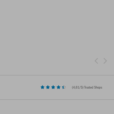
(
4,61
/5) Trusted Shops