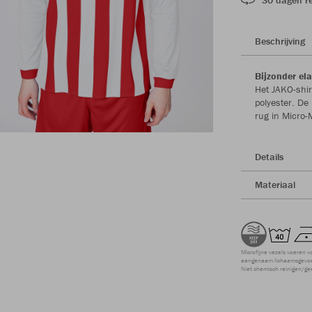
Beschrijving
Bijzonder ela
Het JAKO-shir
polyester. De
rug in Micro
Details
Materiaal
Microfijne vezels voeren v
aangenaam lichaamsgevoel
Niet chemisch reinigen/ge