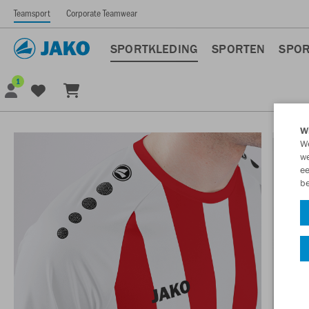
Teamsport
Corporate Teamwear
SPORTKLEDING
SPORTEN
SPOR
1
Wi
We
we
ee
be