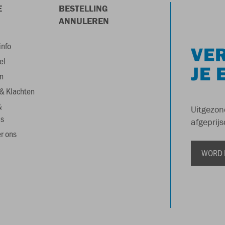
E
BESTELLING
ANNULEREN
info
VER
el
JE 
n
& Klachten
&
Uitgezon
s
afgeprijs
r ons
WORD 