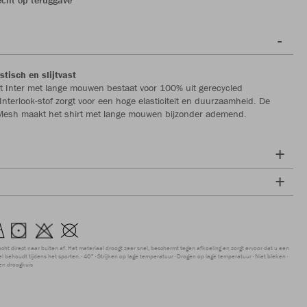
stisch en slijtvast
t Inter met lange mouwen bestaat voor 100% uit gerecycled
 Interlook-stof zorgt voor een hoge elasticiteit en duurzaamheid. De
-Mesh maakt het shirt met lange mouwen bijzonder ademend.
ocht direct naar buiten af. Het materiaal droogt zeer snel, beschermt tegen afkoeling en zorgt ervoor dat u een
 behoudt tijdens het sporten.
40°
Strijken op lage temperatuur
Drogen op lage temperatuur
Niet bleken
en droogkuis