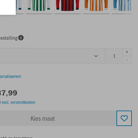
estelling
+
-
sonaliseren
37,99
TW
excl. verzendkosten
Kies maat
echt op teruggave