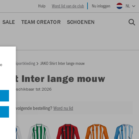
Hulp
Word lid van de club
Nu inloggen
NL
SALE
TEAM CREATOR
SCHOENEN
epage
Sportkleding
JAKO Shirt Inter lange mouw
e
Shirt Inter lange mouw
4315
- Beschikbaar tot 2026
ing op je volgende bestelling?
Word nu lid