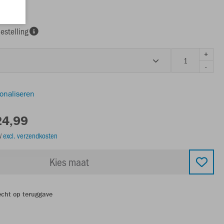
estelling
+
-
sonaliseren
24,99
TW
excl. verzendkosten
Kies maat
echt op teruggave