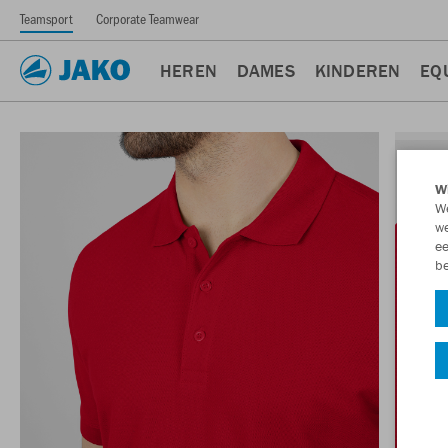
Teamsport
Corporate Teamwear
HEREN
DAMES
KINDEREN
EQ
Wi
We
we
ee
be