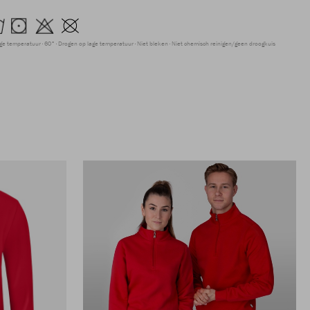
age temperatuur
60°
Drogen op lage temperatuur
Niet bleken
Niet chemisch reinigen/geen droogkuis