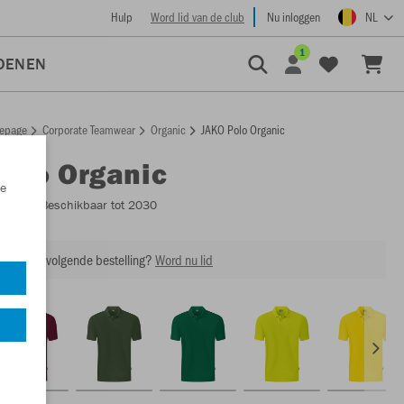
Hulp
Word lid van de club
Nu inloggen
NL
1
OENEN
epage
Corporate Teamwear
Organic
JAKO Polo Organic
Polo Organic
e
C6320
- Beschikbaar tot 2030
ing op je volgende bestelling?
Word nu lid