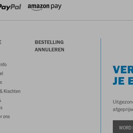
E
BESTELLING
ANNULEREN
info
VER
el
JE 
n
& Klachten
&
Uitgezon
s
afgeprijs
r ons
WORD 