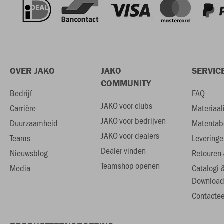
OVER JAKO
JAKO
SERVIC
COMMUNITY
Bedrijf
FAQ
JAKO voor clubs
Carrière
Materiaal
JAKO voor bedrijven
Duurzaamheid
Matentab
JAKO voor dealers
Teams
Leveringe
Dealer vinden
Nieuwsblog
Retouren 
Teamshop openen
Media
Catalogi 
Download
Contactee