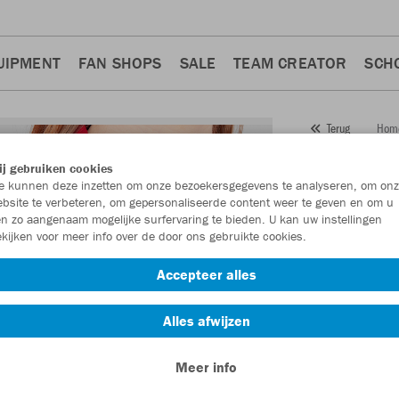
UIPMENT
FAN SHOPS
SALE
TEAM CREATOR
SCH
Hom
Terug
JAKO
j gebruiken cookies
 kunnen deze inzetten om onze bezoekersgegevens te analyseren, om onz
Artikelnummer:
bsite te verbeteren, om gepersonaliseerde content weer te geven en om u
n zo aangenaam mogelijke surfervaring te bieden. U kan uw instellingen
kijken voor meer info over de door ons gebruikte cookies.
Zin in 30% kort
Accepteer alles
Alles afwijzen
Meer info