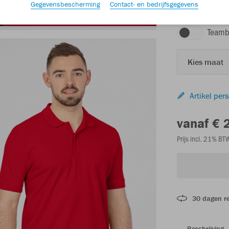
Gegevensbescherming
Contact- en bedrijfsgegevens
rood
Teamb
Kies maat
Artikel per
vanaf € 
Prijs incl. 21% B
30 dagen r
Beschrijving