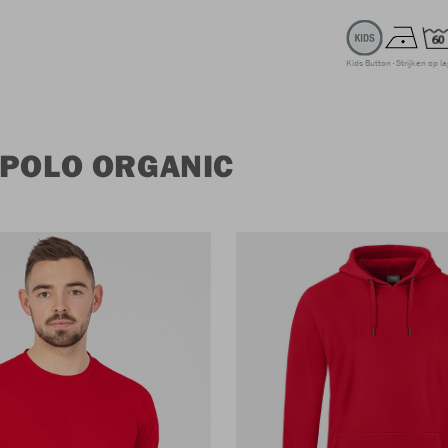
Kids Button
Strijken op l
 POLO ORGANIC