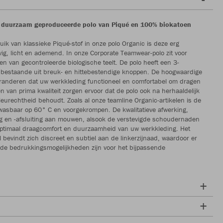
n duurzaam geproduceerde polo van Piqué en 100% biokatoen
uik van klassieke Piqué-stof in onze polo Organic is deze erg
vig, licht en ademend. In onze Corporate Teamwear-polo zit voor
n van gecontroleerde biologische teelt. De polo heeft een 3-
 bestaande uit breuk- en hittebestendige knoppen. De hoogwaardige
randeren dat uw werkkleding functioneel en comfortabel om dragen
en van prima kwaliteit zorgen ervoor dat de polo ook na herhaaldelijk
leurechtheid behoudt. Zoals al onze teamline Organic-artikelen is de
wasbaar op 60° C en voorgekrompen. De kwalitatieve afwerking,
g en -afsluiting aan mouwen, alsook de verstevigde schoudernaden
ptimaal draagcomfort en duurzaamheid van uw werkkleding. Het
l bevindt zich discreet en subtiel aan de linkerzijnaad, waardoor er
de bedrukkingsmogelijkheden zijn voor het bijpassende