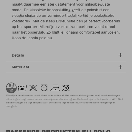
maakt daarmee een sterk statement voor milieubewuste
mode. De klassieke knoopsluiting geeft dit poloshirt een
vleugje elegantie en vermindert tegelijkertijd je ecologische
voetafdruk. Met de Keep Dry-functie ben je perfect voorbereid
op het sporten. Microfijne vezels transporteren vocht direct
naar het oppervlak. Zo blijft je lichaam comfortabel aanvoelen.
Koop de Iconic polo nu.
Details
Materiaal
Microfijne vezels voeren vocht direct naar buiten af. Het materiaal droogt zeer snel, beschermt tegen
afkoeling en zorgt ervoor dat u een aangenaam lichaamsgevoel behoudt tijdens het sporten.
40°
Niet
bleken
Drogen op lage temperatuur
Strijken op lage temperatuur
Niet chemisch reinigen/geen
droogkuis
PASSENDE PRODUCTEN BIJ POLO