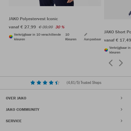
JAKO Polyestervest Iconic
vanaf € 27,99
€ 39,99
30 %
JAKO Short P
Verkrijgbaar in 10 verschillende
10
kleuren
Kleuren
Aanpasbaar
vanaf € 17,4
Verkrijgbaar i
kleuren
(
4,61
/5) Trusted Shops
OVER JAKO
JAKO COMMUNITY
SERVICE