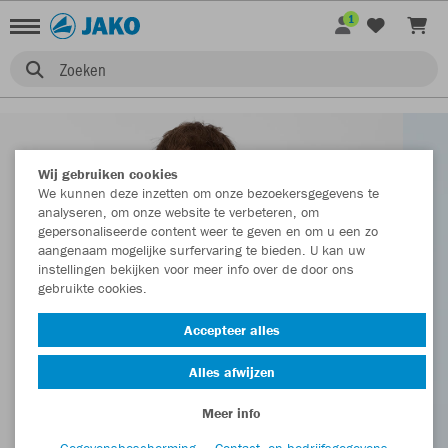
1
Zoeken
Wij gebruiken cookies
We kunnen deze inzetten om onze bezoekersgegevens te
analyseren, om onze website te verbeteren, om
gepersonaliseerde content weer te geven en om u een zo
aangenaam mogelijke surfervaring te bieden. U kan uw
instellingen bekijken voor meer info over de door ons
gebruikte cookies.
Accepteer alles
Alles afwijzen
Meer info
Gegevensbescherming
Contact- en bedrijfsgegevens