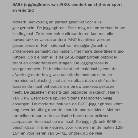
BASE joggingbroek van JAKO: comfort en stijl voor sport
en vrije tijd
Modern, eenvoudig en perfect geschikt voor elke
gelegenheid. De joggingbroek Base mag niet ontbreken in uw
kledingkast. Ze is een echte allrounder en kan met alle
bovenstukken van de andere JAKO-teamlines worden
gecombineerd. Het materiaal van de joggingbroek is
grotendeels gemaakt van katoen, met name gecertifieerd Bio-
Katoen. Op die manier is de BASE-joggingbroek bijzonder
zacht en comfortabel om dragen. De joggingbroek is
voorgekrompen. Dit betekent dat het materiaal tijdens de
afwerking onderhevig was aan sterke mechanische en
thermische belasting, met als resultaat dat de stof na het
wassen de maat behoudt die u bij uw aankoop gekozen
heeft. De zijzakken met rits zijn bijzonder praktisch. Hierin
kan u uw waardevolle spullen tijdens het sporten veilig
opbergen. De moderne look van de BASE-joggingbroek komt
nog meer tot uiting door de koord in contrastkleur. Met het
tunnelkoord kan u de elastische boord naar believen
aanpassen, helemaal op uw maat. De joggingbroek BASE is
beschikbaar in drie kleuren, voor kinderen in de maten 128-
164 en voor heren van S-4XL. Ontdek nu de vele