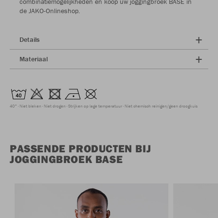
combinatiemogelijkheden en koop uw joggingbroek BASE in
de JAKO-Onlineshop.
Details
Materiaal
40°
Niet bleken
Niet drogen
Strijken op lage temperatuur
Niet chemisch reinigen/geen droogkuis
PASSENDE PRODUCTEN BIJ
JOGGINGBROEK BASE