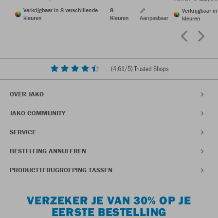
Verkrijgbaar in 8 verschillende
8
Verkrijgbaar i
kleuren
Kleuren
Aanpasbaar
kleuren
(
4,61
/5) Trusted Shops
OVER JAKO
JAKO COMMUNITY
SERVICE
BESTELLING ANNULEREN
PRODUCTTERUGROEPING TASSEN
VERZEKER JE VAN 30% OP JE
EERSTE BESTELLING