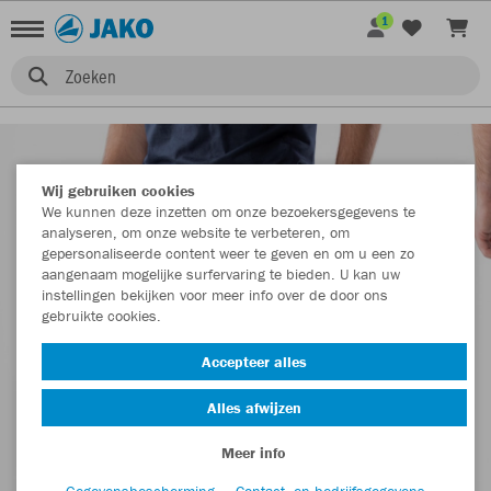
1
Zoeken
Wij gebruiken cookies
We kunnen deze inzetten om onze bezoekersgegevens te
analyseren, om onze website te verbeteren, om
gepersonaliseerde content weer te geven en om u een zo
aangenaam mogelijke surfervaring te bieden. U kan uw
instellingen bekijken voor meer info over de door ons
gebruikte cookies.
Accepteer alles
Alles afwijzen
Meer info
Gegevensbescherming
Contact- en bedrijfsgegevens