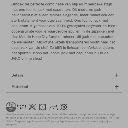
Ontdek de perfecte combinatie van stijl en milieubewustzijn
met ons Iconic jack met capuchon. Dit moderne jack
belichaamt niet alleen tijdloze elegantie, maar maakt ook een
sterk statement voor duurzaamheid. Ons Iconic jack met
capuchon is gemaakt van 100% gerecycled polyester en biedt
opbergruimte voor je waardevolle spullen in de zijzakken met
rits. Met de Keep Dry-functie trotseert dit jack met capuchon
de elementen. Microfijne vezels transporteren vocht naar het
oppervlak van de stof. Zo blijft je lichaam comfortabel tijdens
het sporten. Koop het Iconic jack met capuchon nu in de
JAKO online shop!
Details
Materiaal
Microfijne vezels voeren vocht direct naar buiten af. Het materiaal droogt zeer snel, beschermt tegen
afkoeling en zorgt ervoor dat u een aangenaam lichaamsgevoel behoudt tijdens het sporten.
40°
Niet
bleken
Drogen op lage temperatuur
Strijken op lage temperatuur
Niet chemisch reinigen/geen
droogkuis