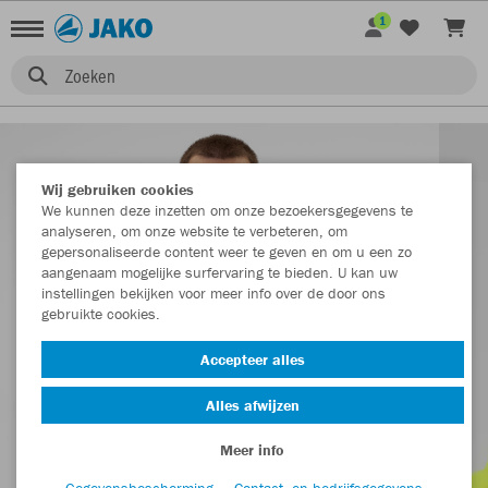
1
Zoeken
Wij gebruiken cookies
We kunnen deze inzetten om onze bezoekersgegevens te
analyseren, om onze website te verbeteren, om
gepersonaliseerde content weer te geven en om u een zo
aangenaam mogelijke surfervaring te bieden. U kan uw
instellingen bekijken voor meer info over de door ons
gebruikte cookies.
Accepteer alles
Alles afwijzen
Meer info
Gegevensbescherming
Contact- en bedrijfsgegevens