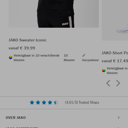
JAKO Sweater Iconic
vanaf € 39,99
JAKO Short P
Verkrijgbaar in 10 verschillende
10
kleuren
Kleuren
Aanpasbaar
vanaf € 17,4
Verkrijgbaar i
kleuren
(
4,61
/5) Trusted Shops
OVER JAKO