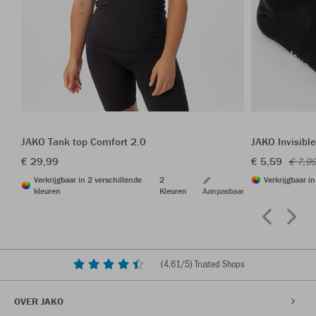
JAKO Tank top Comfort 2.0
JAKO Invisible
€ 29,99
€ 5,59
€ 7,9
Verkrijgbaar in 2 verschillende
2
Verkrijgbaar i
kleuren
Kleuren
Aanpasbaar
(
4,61
/5) Trusted Shops
OVER JAKO