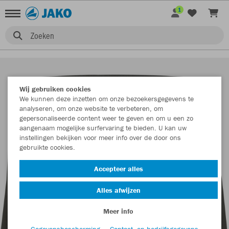
1
Zoeken
Wij gebruiken cookies
We kunnen deze inzetten om onze bezoekersgegevens te
analyseren, om onze website te verbeteren, om
gepersonaliseerde content weer te geven en om u een zo
aangenaam mogelijke surfervaring te bieden. U kan uw
instellingen bekijken voor meer info over de door ons
gebruikte cookies.
Accepteer alles
Alles afwijzen
Meer info
Gegevensbescherming
Contact- en bedrijfsgegevens