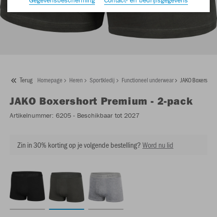
Terug
Homepage
Heren
Sportkledij
Functioneel underwear
JAKO Boxershort
JAKO
Boxershort Premium - 2-pack
Artikelnummer:
6205
- Beschikbaar tot 2027
Zin in 30% korting op je volgende bestelling?
Word nu lid