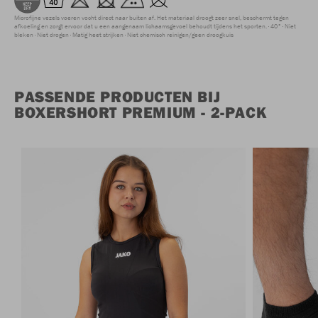
Microfijne vezels voeren vocht direct naar buiten af. Het materiaal droogt zeer snel, beschermt tegen
afkoeling en zorgt ervoor dat u een aangenaam lichaamsgevoel behoudt tijdens het sporten.
40°
Niet
bleken
Niet drogen
Matig heet strijken
Niet chemisch reinigen/geen droogkuis
PASSENDE PRODUCTEN BIJ
BOXERSHORT PREMIUM - 2-PACK