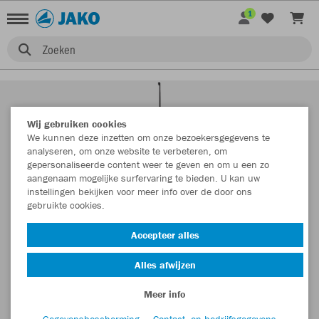
1
Zoeken
Wij gebruiken cookies
We kunnen deze inzetten om onze bezoekersgegevens te
analyseren, om onze website te verbeteren, om
gepersonaliseerde content weer te geven en om u een zo
aangenaam mogelijke surfervaring te bieden. U kan uw
instellingen bekijken voor meer info over de door ons
gebruikte cookies.
Accepteer alles
Alles afwijzen
Meer info
Gegevensbescherming
Contact- en bedrijfsgegevens