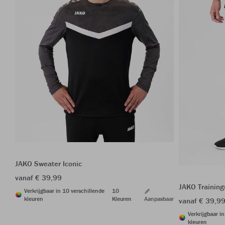
JAKO Sweater Iconic
vanaf € 39,99
JAKO Trainin
Verkrijgbaar in 10 verschillende
10
kleuren
Kleuren
Aanpasbaar
vanaf € 39,9
Verkrijgbaar i
kleuren