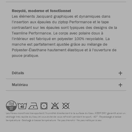
Recyclé, moderne et fonctionnel
Les éléments Jacquard graphiques et dynamiques dans
l'insertion aux épaules du ziptop Performance et le tape
contrastant sur les épaules sont typiques des designs de la
Teamline Performance. Le corps avec polaire doux à
l'intérieur est fabriqué en polyester 100% recyclable. La
manche est parfaitement ajustée grâce au mélange de
Polyester-Élasthane hautement élastique et à l'ouverture de
pouce pratique.
Détails
Matériau
Les fibres microfines transportent l'humidité directement à la surface du tissu. KEEP DRY garantit ainsi un
séchage très rapide du tissu et vous évite de vous refroidir pendant le sport.
40°
Repassage à basse
température
Séchage à basse température
Ne pas blanchir
Ne pas nettoyer à sec