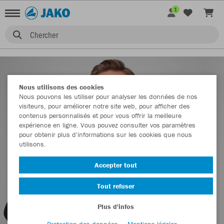
1
Chercher
Nous utilisons des cookies
Nous pouvons les utiliser pour analyser les données de nos
visiteurs, pour améliorer notre site web, pour afficher des
contenus personnalisés et pour vous offrir la meilleure
expérience en ligne. Vous pouvez consulter vos paramètres
pour obtenir plus d'informations sur les cookies que nous
utilisons.
Accepter tout
Tout refuser
Plus d'infos
Protection des données
Mentions légales