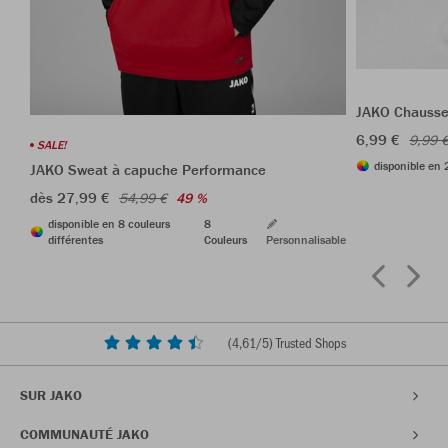
JAKO Chausset
6,99 €
9,99 
SALE!
disponible en 
JAKO Sweat à capuche Performance
dès 27,99 €
54,99 €
49 %
disponible en 8 couleurs
8
différentes
Couleurs
Personnalisable
(
4,61
/5) Trusted Shops
SUR JAKO
COMMUNAUTÉ JAKO