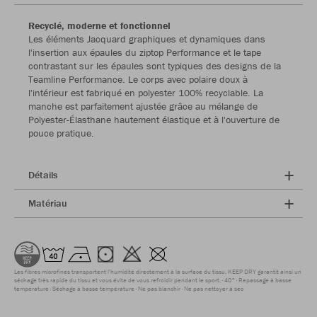
Recyclé, moderne et fonctionnel
Les éléments Jacquard graphiques et dynamiques dans
l'insertion aux épaules du ziptop Performance et le tape
contrastant sur les épaules sont typiques des designs de la
Teamline Performance. Le corps avec polaire doux à
l'intérieur est fabriqué en polyester 100% recyclable. La
manche est parfaitement ajustée grâce au mélange de
Polyester-Élasthane hautement élastique et à l'ouverture de
pouce pratique.
Détails
Matériau
Les fibres microfines transportent l'humidité directement à la surface du tissu. KEEP DRY garantit ainsi un
séchage très rapide du tissu et vous évite de vous refroidir pendant le sport.
40°
Repassage à basse
température
Séchage à basse température
Ne pas blanchir
Ne pas nettoyer à sec