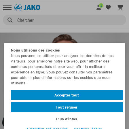
1
Chercher
Nous utilisons des cookies
Nous pouvons les utiliser pour analyser les données de nos
visiteurs, pour améliorer notre site web, pour afficher des
contenus personnalisés et pour vous offrir la meilleure
expérience en ligne. Vous pouvez consulter vos paramètres
pour obtenir plus d'informations sur les cookies que nous
utilisons.
Accepter tout
Tout refuser
Plus d'infos
Protection des données
Mentions légales