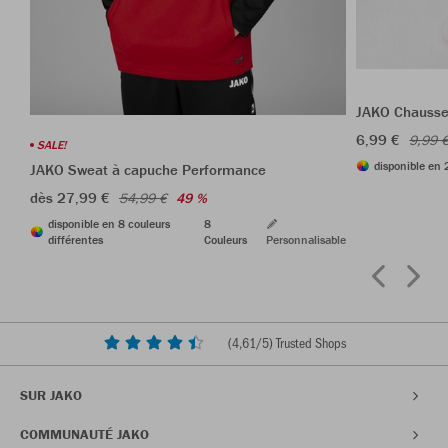
JAKO Chausset
6,99 €
9,99 
SALE!
disponible en 
JAKO Sweat à capuche Performance
dès 27,99 €
54,99 €
49 %
disponible en 8 couleurs
8
différentes
Couleurs
Personnalisable
(
4,61
/5) Trusted Shops
SUR JAKO
COMMUNAUTÉ JAKO