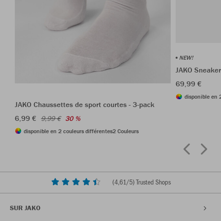
NEW!
JAKO Sneaker
69,99 €
disponible en 
JAKO Chaussettes de sport courtes - 3-pack
6,99 €
9,99 €
30 %
disponible en 2 couleurs différentes
2 Couleurs
(
4,61
/5) Trusted Shops
SUR JAKO