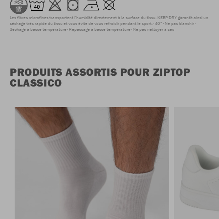
Les fibres microfines transportent l'humidité directement à la surface du tissu. KEEP DRY garantit ainsi un
séchage très rapide du tissu et vous évite de vous refroidir pendant le sport.
40°
Ne pas blanchir
Séchage à basse température
Repassage à basse température
Ne pas nettoyer à sec
PRODUITS ASSORTIS POUR ZIPTOP
CLASSICO