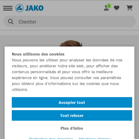
1
Chercher
Nous utilisons des cookies
Nous pouvons les utiliser pour analyser les données de nos
visiteurs, pour améliorer notre site web, pour afficher des
contenus personnalisés et pour vous offrir la meilleure
expérience en ligne. Vous pouvez consulter vos paramètres
pour obtenir plus d'informations sur les cookies que nous
utilisons.
Accepter tout
Tout refuser
Plus d'infos
Protection des données
Mentions légales