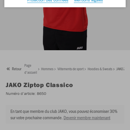
Page
Retour
Hommes
Vêtements de sport
Hoodies & Sweats
JAKO Zipt
d'accueil
JAKO
Ziptop Classico
Numéro d’article:
8650
En tant que membre du club JAKO, vous pouvez économiser 30%
sur votre prochaine commande.
Devenir membre maintenant