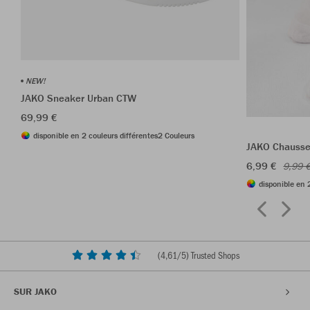
NEW!
JAKO Sneaker Urban CTW
69,99 €
disponible en 2 couleurs différentes
2 Couleurs
JAKO Chausset
6,99 €
9,99 
disponible en 
(
4,61
/5) Trusted Shops
SUR JAKO