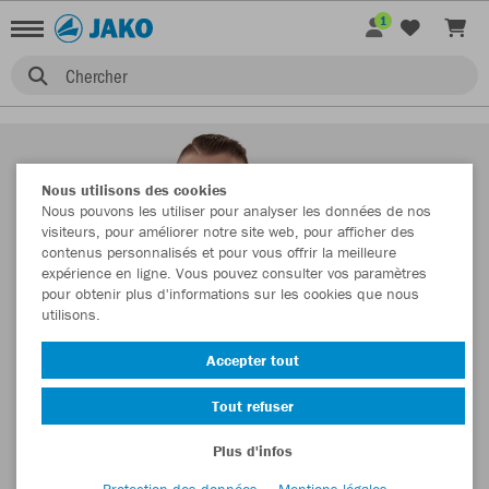
1
Chercher
Nous utilisons des cookies
Nous pouvons les utiliser pour analyser les données de nos
visiteurs, pour améliorer notre site web, pour afficher des
contenus personnalisés et pour vous offrir la meilleure
expérience en ligne. Vous pouvez consulter vos paramètres
pour obtenir plus d'informations sur les cookies que nous
utilisons.
Accepter tout
Tout refuser
Plus d'infos
Protection des données
Mentions légales