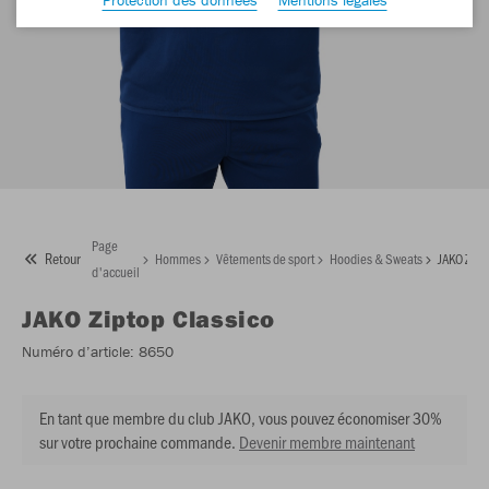
Page
Retour
Hommes
Vêtements de sport
Hoodies & Sweats
JAKO Zipt
d'accueil
JAKO
Ziptop Classico
Numéro d’article:
8650
En tant que membre du club JAKO, vous pouvez économiser 30%
sur votre prochaine commande.
Devenir membre maintenant