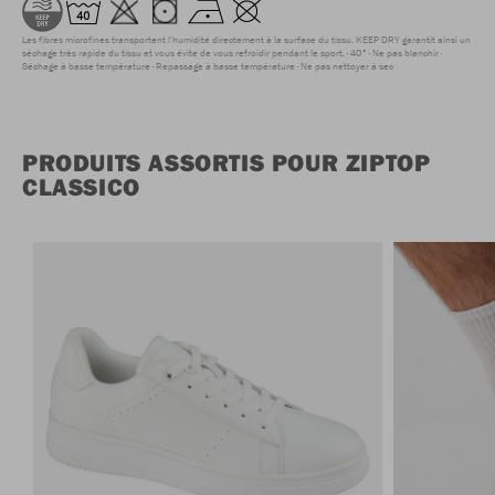
Les fibres microfines transportent l'humidité directement à la surface du tissu. KEEP DRY garantit ainsi un
séchage très rapide du tissu et vous évite de vous refroidir pendant le sport.
40°
Ne pas blanchir
Séchage à basse température
Repassage à basse température
Ne pas nettoyer à sec
PRODUITS ASSORTIS POUR ZIPTOP
CLASSICO