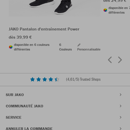
dès 24,99 €
disponible en 
différentes
JAKO Pantalon d'entraînement Power
dès 39,99 €
disponible en 6 couleurs
6
différentes
Couleurs
Personnalisable
(
4,61
/5) Trusted Shops
SUR JAKO
COMMUNAUTÉ JAKO
SERVICE
ANNULER LA COMMANDE