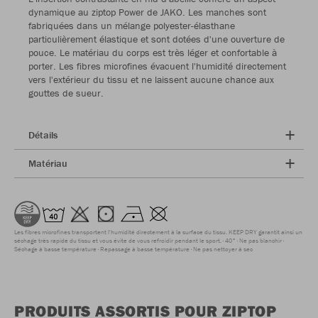
dynamique au ziptop Power de JAKO. Les manches sont
fabriquées dans un mélange polyester-élasthane
particulièrement élastique et sont dotées d'une ouverture de
pouce. Le matériau du corps est très léger et confortable à
porter. Les fibres microfines évacuent l'humidité directement
vers l'extérieur du tissu et ne laissent aucune chance aux
gouttes de sueur.
Détails
Matériau
Les fibres microfines transportent l'humidité directement à la surface du tissu. KEEP DRY garantit ainsi un
séchage très rapide du tissu et vous évite de vous refroidir pendant le sport.
40°
Ne pas blanchir
Séchage à basse température
Repassage à basse température
Ne pas nettoyer à sec
PRODUITS ASSORTIS POUR ZIPTOP