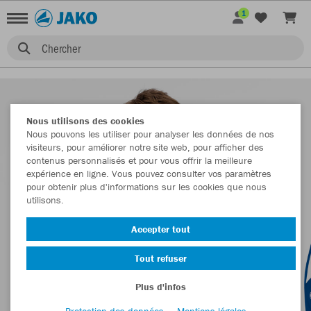
1
Chercher
Nous utilisons des cookies
Nous pouvons les utiliser pour analyser les données de nos
visiteurs, pour améliorer notre site web, pour afficher des
contenus personnalisés et pour vous offrir la meilleure
expérience en ligne. Vous pouvez consulter vos paramètres
pour obtenir plus d'informations sur les cookies que nous
utilisons.
Accepter tout
Tout refuser
Plus d'infos
Protection des données
Mentions légales