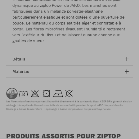
dynamique au ziptop Power de JAKO. Les manches sont
fabriquées dans un mélange polyester-élasthane
particulièrement élastique et sont dotées d'une ouverture de
pouce. Le matériau du corps est très léger et confortable à
porter. Les fibres microfines évacuent l'humidité directement
vers l'extérieur du tissu et ne laissent aucune chance aux
gouttes de sueur.
Détails
Matériau
Les fibres microfines transportent l'humidité directement à la surface du tissu. KEEP DRY garantit ainsi un
séchage très rapide du tissu et vous évite de vous refroidir pendant le sport.
40°
Ne pas blanchir
Séchage à basse température
Repassage à basse température
Ne pas nettoyer à sec
PRODUITS ASSORTIS POUR ZIPTOP