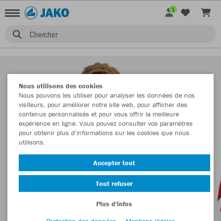
1
Chercher
Nous utilisons des cookies
Nous pouvons les utiliser pour analyser les données de nos
visiteurs, pour améliorer notre site web, pour afficher des
contenus personnalisés et pour vous offrir la meilleure
expérience en ligne. Vous pouvez consulter vos paramètres
pour obtenir plus d'informations sur les cookies que nous
utilisons.
Accepter tout
Tout refuser
Plus d'infos
Protection des données
Mentions légales