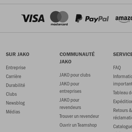
SUR JAKO
COMMUNAUTÉ
SERVIC
JAKO
Entreprise
FAQ
JAKO pour clubs
Carrière
Informati
JAKO pour
importan
Durabilité
entreprises
Tableau de
Clubs
JAKO pour
Expéditio
Newsblog
revendeurs
Retours &
Médias
Trouver un revendeur
réclamati
Ouvrir un Teamshop
Catalogu