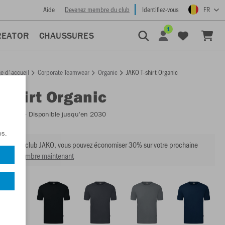
Aide
Devenez membre du club
Identifiez-vous
FR
1
REATOR
CHAUSSURES
e d'accueil
Corporate Teamwear
Organic
JAKO T-shirt Organic
T-shirt Organic
:
C6120
- Disponible jusqu'en 2030
ns.
mbre du club JAKO, vous pouvez économiser 30% sur votre prochaine
venir membre maintenant