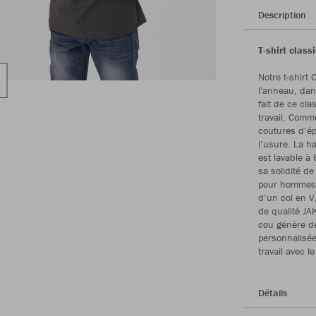
Description
T-shirt clas
Notre t-shirt
l'anneau, dan
fait de ce cla
travail. Comm
coutures d’épa
l’usure. La h
est lavable à 
sa solidité d
pour hommes a
d’un col en V,
de qualité JAK
cou génère de
personnalisée
travail avec l
Détails