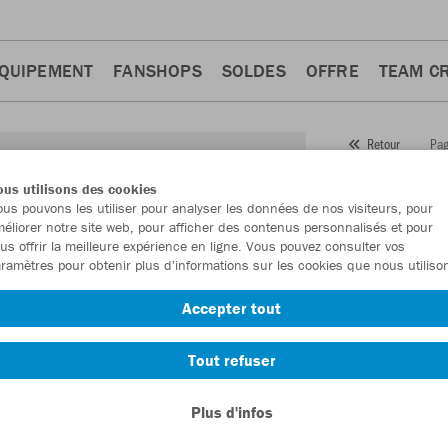
QUIPEMENT
FANSHOPS
SOLDES
OFFRE
TEAM C
Pag
Retour
JAKO
us utilisons des cookies
us pouvons les utiliser pour analyser les données de nos visiteurs, pour
Numéro d’article
éliorer notre site web, pour afficher des contenus personnalisés et pour
us offrir la meilleure expérience en ligne. Vous pouvez consulter vos
ramètres pour obtenir plus d'informations sur les cookies que nous utiliso
En tant que me
Accepter tout
commande.
De
Tout refuser
Plus d'infos