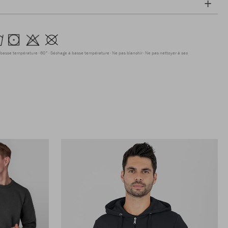
 basse température
60°
Séchage à basse température
Ne pas blanchir
Ne pas nettoyer à sec