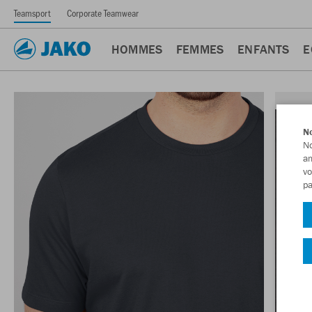
Teamsport
Corporate Teamwear
HOMMES
FEMMES
ENFANTS
E
No
No
am
vo
pa