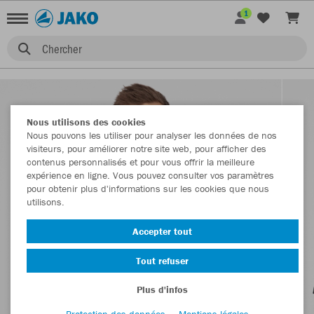
1
Chercher
Nous utilisons des cookies
Nous pouvons les utiliser pour analyser les données de nos
visiteurs, pour améliorer notre site web, pour afficher des
contenus personnalisés et pour vous offrir la meilleure
expérience en ligne. Vous pouvez consulter vos paramètres
pour obtenir plus d'informations sur les cookies que nous
utilisons.
Accepter tout
Tout refuser
Plus d'infos
Protection des données
Mentions légales