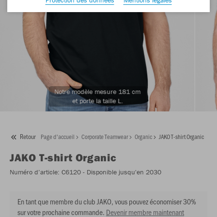
Notre modèle mesure 181 cm
et porte la taille L.
Retour
Page d'accueil
Corporate Teamwear
Organic
JAKO T-shirt Organic
JAKO
T-shirt Organic
Numéro d’article:
C6120
- Disponible jusqu'en 2030
En tant que membre du club JAKO, vous pouvez économiser 30%
sur votre prochaine commande.
Devenir membre maintenant