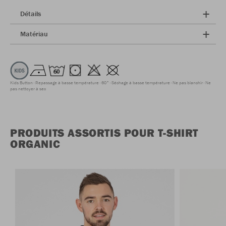
Détails
Matériau
Kids Button
Repassage à basse température
60°
Séchage à basse température
Ne pas blanchir
Ne
pas nettoyer à sec
PRODUITS ASSORTIS POUR T-SHIRT
ORGANIC