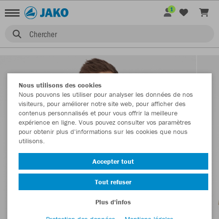
1
Chercher
Nous utilisons des cookies
Nous pouvons les utiliser pour analyser les données de nos
visiteurs, pour améliorer notre site web, pour afficher des
contenus personnalisés et pour vous offrir la meilleure
expérience en ligne. Vous pouvez consulter vos paramètres
pour obtenir plus d'informations sur les cookies que nous
utilisons.
Accepter tout
Tout refuser
Plus d'infos
Protection des données
Mentions légales