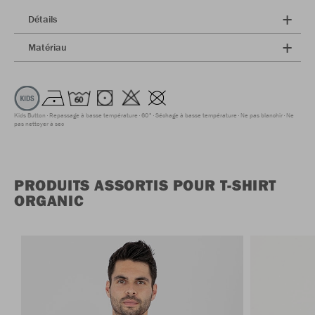
Détails
Matériau
Kids Button
Repassage à basse température
60°
Séchage à basse température
Ne pas blanchir
Ne
pas nettoyer à sec
PRODUITS ASSORTIS POUR T-SHIRT
ORGANIC