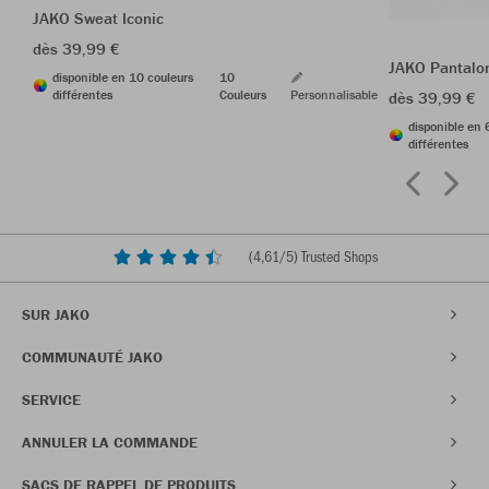
JAKO Sweat Iconic
dès 39,99 €
JAKO Pantalo
disponible en 10 couleurs
10
différentes
Couleurs
Personnalisable
dès 39,99 €
disponible en 
différentes
(
4,61
/5) Trusted Shops
SUR JAKO
COMMUNAUTÉ JAKO
SERVICE
ANNULER LA COMMANDE
SACS DE RAPPEL DE PRODUITS