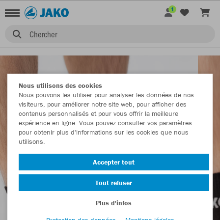
1
Chercher
Nous utilisons des cookies
Nous pouvons les utiliser pour analyser les données de nos
visiteurs, pour améliorer notre site web, pour afficher des
contenus personnalisés et pour vous offrir la meilleure
expérience en ligne. Vous pouvez consulter vos paramètres
pour obtenir plus d'informations sur les cookies que nous
utilisons.
Accepter tout
Tout refuser
Plus d'infos
Protection des données
Mentions légales