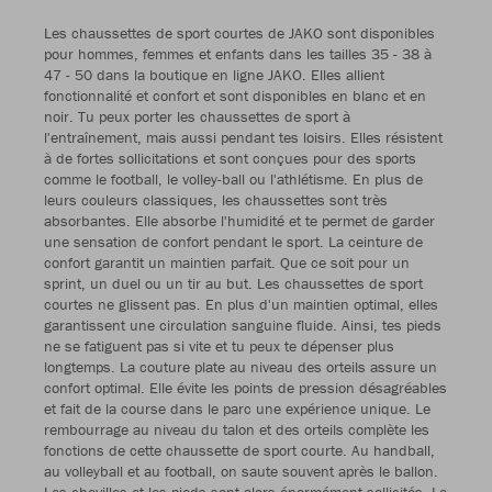
Les chaussettes de sport courtes de JAKO sont disponibles
pour hommes, femmes et enfants dans les tailles 35 - 38 à
47 - 50 dans la boutique en ligne JAKO. Elles allient
fonctionnalité et confort et sont disponibles en blanc et en
noir. Tu peux porter les chaussettes de sport à
l'entraînement, mais aussi pendant tes loisirs. Elles résistent
à de fortes sollicitations et sont conçues pour des sports
comme le football, le volley-ball ou l'athlétisme. En plus de
leurs couleurs classiques, les chaussettes sont très
absorbantes. Elle absorbe l'humidité et te permet de garder
une sensation de confort pendant le sport. La ceinture de
confort garantit un maintien parfait. Que ce soit pour un
sprint, un duel ou un tir au but. Les chaussettes de sport
courtes ne glissent pas. En plus d'un maintien optimal, elles
garantissent une circulation sanguine fluide. Ainsi, tes pieds
ne se fatiguent pas si vite et tu peux te dépenser plus
longtemps. La couture plate au niveau des orteils assure un
confort optimal. Elle évite les points de pression désagréables
et fait de la course dans le parc une expérience unique. Le
rembourrage au niveau du talon et des orteils complète les
fonctions de cette chaussette de sport courte. Au handball,
au volleyball et au football, on saute souvent après le ballon.
Les chevilles et les pieds sont alors énormément sollicités. Le