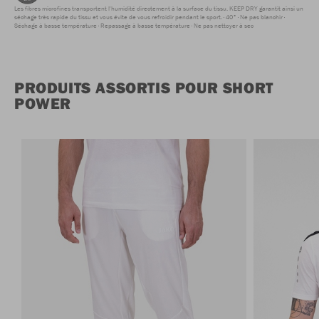
Les fibres microfines transportent l'humidité directement à la surface du tissu. KEEP DRY garantit ainsi un
séchage très rapide du tissu et vous évite de vous refroidir pendant le sport.
40°
Ne pas blanchir
Séchage à basse température
Repassage à basse température
Ne pas nettoyer à sec
PRODUITS ASSORTIS POUR SHORT
POWER