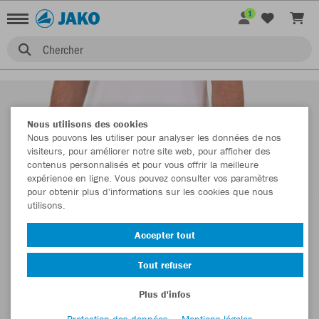
1
Chercher
Nous utilisons des cookies
Nous pouvons les utiliser pour analyser les données de nos
visiteurs, pour améliorer notre site web, pour afficher des
contenus personnalisés et pour vous offrir la meilleure
expérience en ligne. Vous pouvez consulter vos paramètres
pour obtenir plus d'informations sur les cookies que nous
utilisons.
Accepter tout
Tout refuser
Plus d'infos
Protection des données
Mentions légales