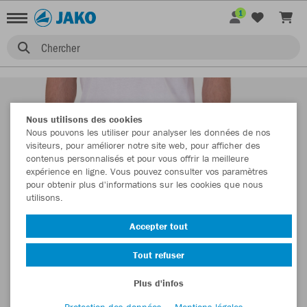
1
Chercher
Nous utilisons des cookies
Nous pouvons les utiliser pour analyser les données de nos
visiteurs, pour améliorer notre site web, pour afficher des
contenus personnalisés et pour vous offrir la meilleure
expérience en ligne. Vous pouvez consulter vos paramètres
pour obtenir plus d'informations sur les cookies que nous
utilisons.
Accepter tout
Tout refuser
Plus d'infos
Protection des données
Mentions légales