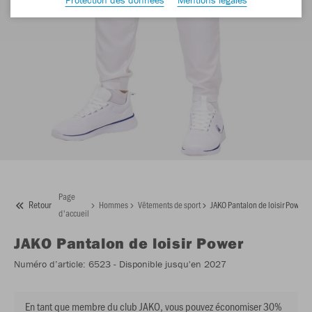
Page
Retour
Hommes
Vêtements de sport
JAKO Pantalon de loisir Power
d'accueil
JAKO
Pantalon de loisir Power
Numéro d’article:
6523
- Disponible jusqu'en 2027
En tant que membre du club JAKO, vous pouvez économiser 30%