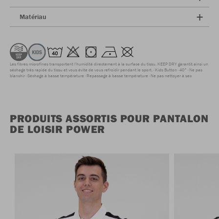
Matériau
Les fibres microfines transportent l'humidité directement à la surface du tissu. KEEP DRY garantit ainsi un
séchage très rapide du tissu et vous évite de vous refroidir pendant le sport.
Kids Button
40°
Ne pas
blanchir
Séchage à basse température
Repassage à basse température
Ne pas nettoyer à sec
PRODUITS ASSORTIS POUR PANTALON
DE LOISIR POWER