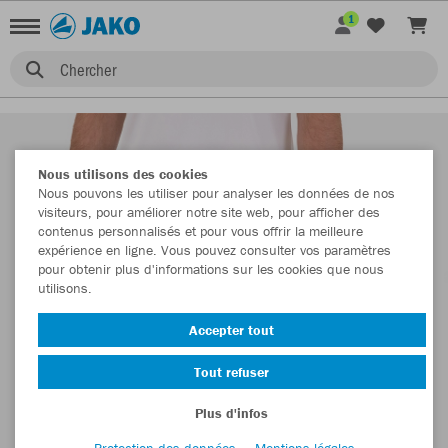
1
Chercher
Nous utilisons des cookies
Nous pouvons les utiliser pour analyser les données de nos
visiteurs, pour améliorer notre site web, pour afficher des
contenus personnalisés et pour vous offrir la meilleure
expérience en ligne. Vous pouvez consulter vos paramètres
pour obtenir plus d'informations sur les cookies que nous
utilisons.
Accepter tout
Tout refuser
Plus d'infos
Protection des données
Mentions légales