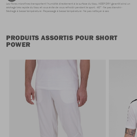
Les fibres microfines transportent l'humidité directement à la surface du tissu. KEEP DRY garantit ainsi un
séchage très rapide du tissu et vous évite de vous refroidir pendant le sport.
40°
Ne pas blanchir
Séchage à basse température
Repassage à basse température
Ne pas nettoyer à sec
PRODUITS ASSORTIS POUR SHORT
POWER