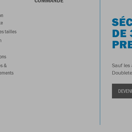
COMMANDE
on
SÉC
te
DE 
s tailles
n
PR
ons
es &
Sauf les 
gements
Doublete
DEVEN