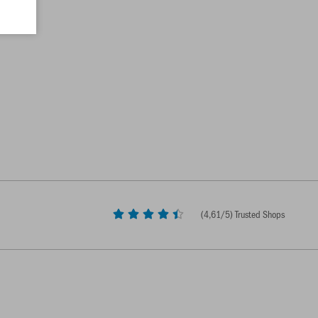
(
4,61
/5) Trusted Shops