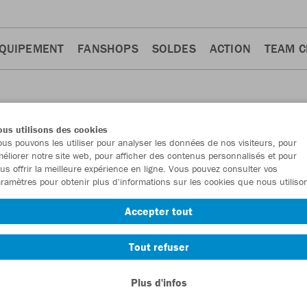
QUIPEMENT
FANSHOPS
SOLDES
ACTION
TEAM 
us utilisons des cookies
us pouvons les utiliser pour analyser les données de nos visiteurs, pour
éliorer notre site web, pour afficher des contenus personnalisés et pour
us offrir la meilleure expérience en ligne. Vous pouvez consulter vos
ramètres pour obtenir plus d'informations sur les cookies que nous utiliso
Accepter tout
Tout refuser
Plus d'infos