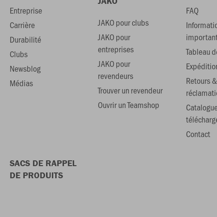
JAKO
Entreprise
FAQ
JAKO pour clubs
Carrière
Informati
JAKO pour
importan
Durabilité
entreprises
Tableau de
Clubs
JAKO pour
Expéditio
Newsblog
revendeurs
Retours &
Médias
Trouver un revendeur
réclamati
Ouvrir un Teamshop
Catalogu
téléchar
Contact
SACS DE RAPPEL
DE PRODUITS