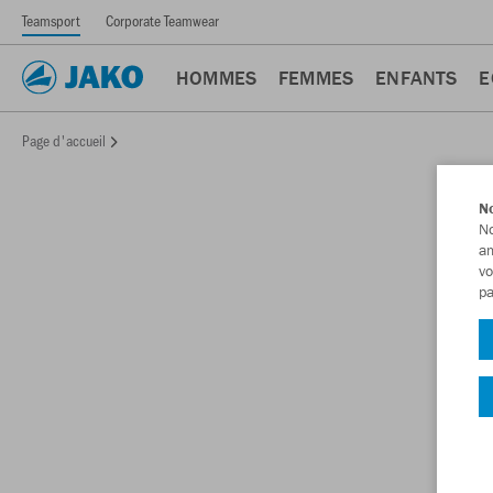
Teamsport
Corporate Teamwear
HOMMES
FEMMES
ENFANTS
E
Page d'accueil
No
No
am
vo
pa