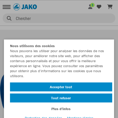
1
Chercher
Nous utilisons des cookies
Nous pouvons les utiliser pour analyser les données de nos
visiteurs, pour améliorer notre site web, pour afficher des
contenus personnalisés et pour vous offrir la meilleure
expérience en ligne. Vous pouvez consulter vos paramètres
pour obtenir plus d'informations sur les cookies que nous
utilisons.
Accepter tout
Tout refuser
Plus d'infos
Protection des données
Mentions légales