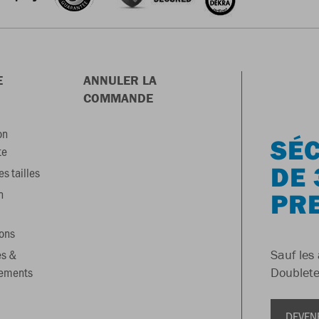
E
ANNULER LA
COMMANDE
on
SÉC
te
DE 
s tailles
n
PR
ons
es &
Sauf les 
gements
Doublete
DEVEN