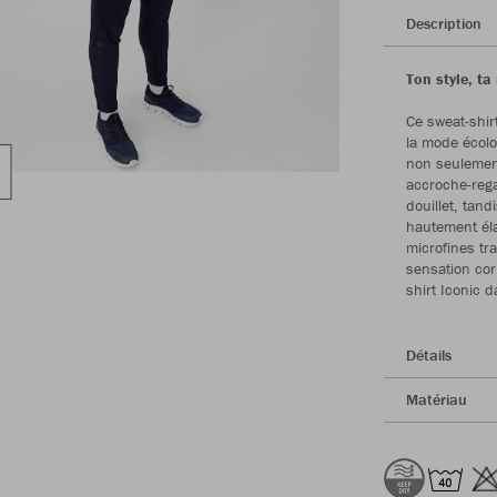
Description
Ton style, ta
Ce sweat-shir
la mode écolo
non seulement
accroche-rega
douillet, tan
hautement éla
microfines tr
sensation cor
shirt Iconic 
Détails
Matériau