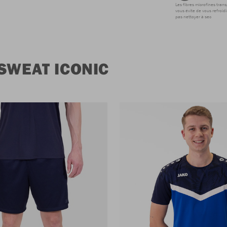
Les fibres microfines tran
vous évite de vous refroidi
pas nettoyer à sec
SWEAT ICONIC