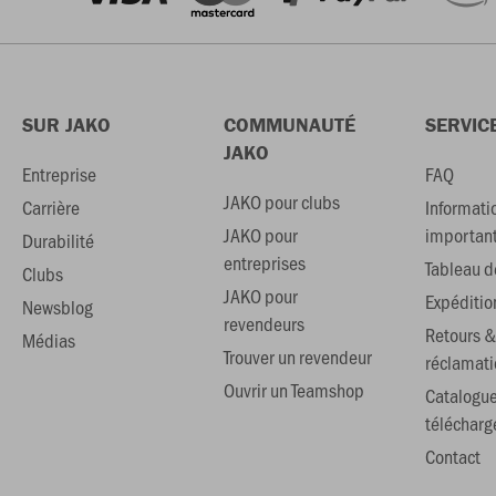
SUR JAKO
COMMUNAUTÉ
SERVIC
JAKO
Entreprise
FAQ
JAKO pour clubs
Carrière
Informati
JAKO pour
importan
Durabilité
entreprises
Tableau de
Clubs
JAKO pour
Expéditio
Newsblog
revendeurs
Retours &
Médias
Trouver un revendeur
réclamati
Ouvrir un Teamshop
Catalogu
téléchar
Contact