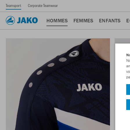
Teamsport
Corporate Teamwear
HOMMES
FEMMES
ENFANTS
E
No
No
am
vo
pa