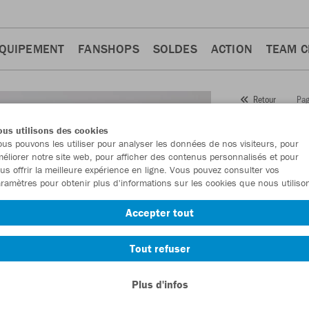
QUIPEMENT
FANSHOPS
SOLDES
ACTION
TEAM 
Pag
Retour
JAKO
us utilisons des cookies
us pouvons les utiliser pour analyser les données de nos visiteurs, pour
Numéro d’article
éliorer notre site web, pour afficher des contenus personnalisés et pour
us offrir la meilleure expérience en ligne. Vous pouvez consulter vos
ramètres pour obtenir plus d'informations sur les cookies que nous utiliso
En tant que me
Accepter tout
commande.
De
Tout refuser
Plus d'infos