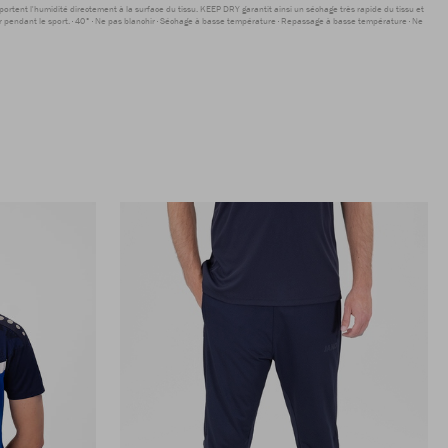
sportent l'humidité directement à la surface du tissu. KEEP DRY garantit ainsi un séchage très rapide du tissu et
r pendant le sport.
40°
Ne pas blanchir
Séchage à basse température
Repassage à basse température
Ne