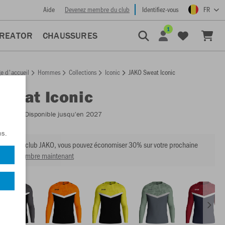
Aide
Devenez membre du club
Identifiez-vous
FR
1
CREATOR
CHAUSSURES
e d'accueil
Hommes
Collections
Iconic
JAKO Sweat Iconic
Sweat Iconic
:
8824
- Disponible jusqu'en 2027
ns.
mbre du club JAKO, vous pouvez économiser 30% sur votre prochaine
venir membre maintenant