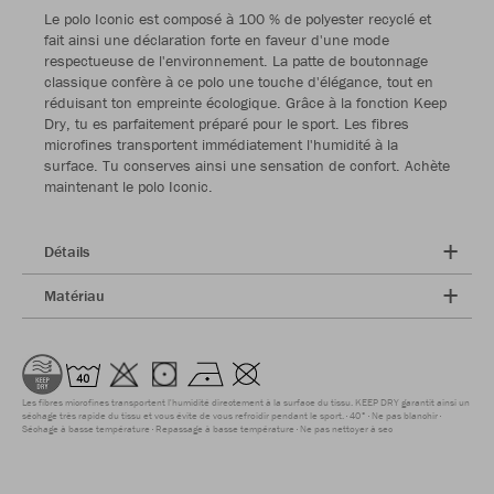
Le polo Iconic est composé à 100 % de polyester recyclé et
fait ainsi une déclaration forte en faveur d'une mode
respectueuse de l'environnement. La patte de boutonnage
classique confère à ce polo une touche d'élégance, tout en
réduisant ton empreinte écologique. Grâce à la fonction Keep
Dry, tu es parfaitement préparé pour le sport. Les fibres
microfines transportent immédiatement l'humidité à la
surface. Tu conserves ainsi une sensation de confort. Achète
maintenant le polo Iconic.
Détails
Matériau
Les fibres microfines transportent l'humidité directement à la surface du tissu. KEEP DRY garantit ainsi un
séchage très rapide du tissu et vous évite de vous refroidir pendant le sport.
40°
Ne pas blanchir
Séchage à basse température
Repassage à basse température
Ne pas nettoyer à sec