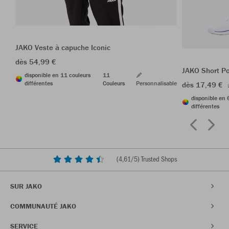
JAKO Veste à capuche Iconic
dès 54,99 €
JAKO Short P
disponible en 11 couleurs
11
différentes
Couleurs
Personnalisable
dès 17,49 €
disponible en 
différentes
(
4,61
/5) Trusted Shops
SUR JAKO
COMMUNAUTÉ JAKO
SERVICE