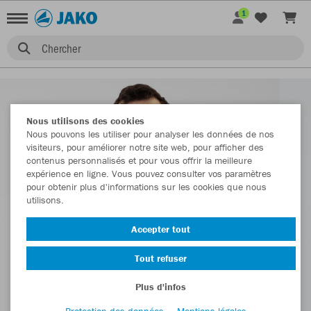
1
Chercher
Nous utilisons des cookies
Nous pouvons les utiliser pour analyser les données de nos
visiteurs, pour améliorer notre site web, pour afficher des
contenus personnalisés et pour vous offrir la meilleure
expérience en ligne. Vous pouvez consulter vos paramètres
pour obtenir plus d'informations sur les cookies que nous
utilisons.
Accepter tout
Tout refuser
Plus d'infos
Protection des données
Mentions légales