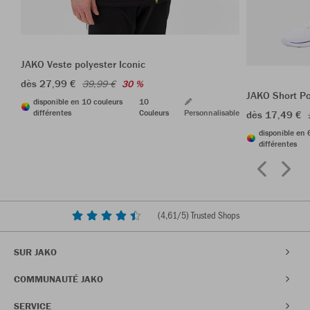
JAKO Veste polyester Iconic
dès 27,99 €
39,99 €
30 %
JAKO Short P
disponible en 10 couleurs
10
différentes
Couleurs
Personnalisable
dès 17,49 €
disponible en 
différentes
(
4,61
/5) Trusted Shops
SUR JAKO
COMMUNAUTÉ JAKO
SERVICE