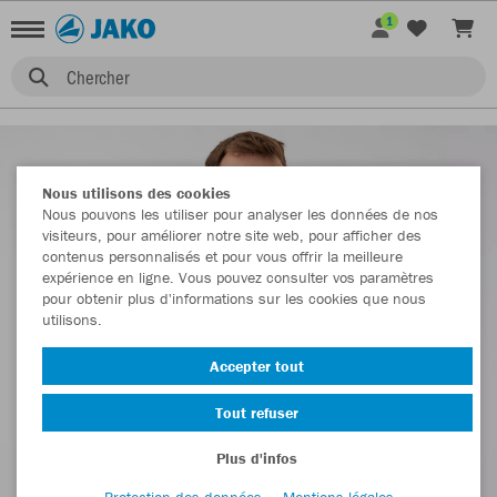
1
Chercher
Nous utilisons des cookies
Nous pouvons les utiliser pour analyser les données de nos
visiteurs, pour améliorer notre site web, pour afficher des
contenus personnalisés et pour vous offrir la meilleure
expérience en ligne. Vous pouvez consulter vos paramètres
pour obtenir plus d'informations sur les cookies que nous
utilisons.
Accepter tout
Tout refuser
Plus d'infos
Protection des données
Mentions légales