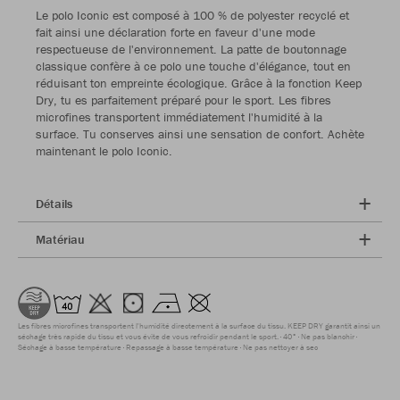
Le polo Iconic est composé à 100 % de polyester recyclé et
fait ainsi une déclaration forte en faveur d'une mode
respectueuse de l'environnement. La patte de boutonnage
classique confère à ce polo une touche d'élégance, tout en
réduisant ton empreinte écologique. Grâce à la fonction Keep
Dry, tu es parfaitement préparé pour le sport. Les fibres
microfines transportent immédiatement l'humidité à la
surface. Tu conserves ainsi une sensation de confort. Achète
maintenant le polo Iconic.
Détails
Matériau
Les fibres microfines transportent l'humidité directement à la surface du tissu. KEEP DRY garantit ainsi un
séchage très rapide du tissu et vous évite de vous refroidir pendant le sport.
40°
Ne pas blanchir
Séchage à basse température
Repassage à basse température
Ne pas nettoyer à sec