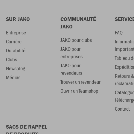
SUR JAKO
COMMUNAUTÉ
SERVIC
JAKO
Entreprise
FAQ
JAKO pour clubs
Carrière
Informati
JAKO pour
importan
Durabilité
entreprises
Tableau de
Clubs
JAKO pour
Expéditio
Newsblog
revendeurs
Retours &
Médias
Trouver un revendeur
réclamati
Ouvrir un Teamshop
Catalogu
téléchar
Contact
SACS DE RAPPEL