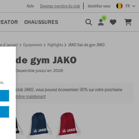
Aide
Devenez membre du club
Identifiez-vous
FR
1
REATOR
CHAUSSURES
e d'accueil
Equipement
Highlights
JAKO Sac de gym JAKO
Sac de gym JAKO
:
1789
- Disponible jusqu'en 2026
ns.
mbre du club JAKO, vous pouvez économiser 30% sur votre prochaine
venir membre maintenant