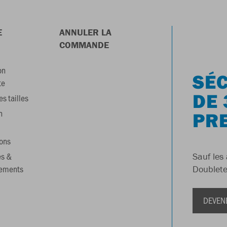
E
ANNULER LA
COMMANDE
on
SÉC
te
DE 
s tailles
n
PR
ons
es &
Sauf les 
gements
Doublete
DEVEN