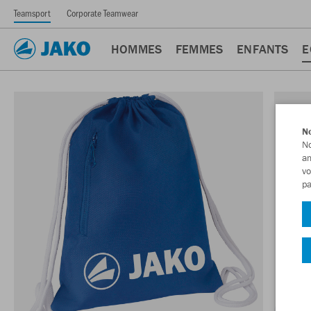
Teamsport
Corporate Teamwear
HOMMES
FEMMES
ENFANTS
E
No
No
am
vo
pa