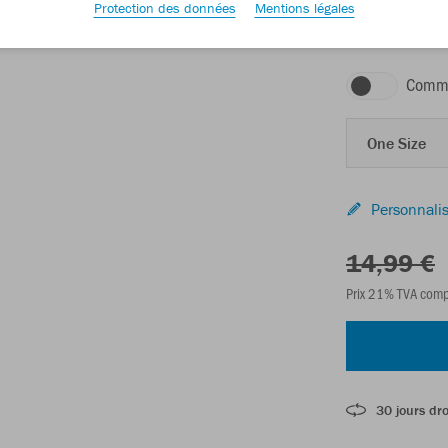
Protection des données
Mentions légales
royal
Comma
One Size
Personnalis
14,99 €
Prix 21% TVA comp
30 jours dro