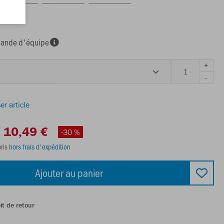
nde d'équipe
+
-
er article
10,49 €
-30 %
ris
hors frais d'expédition
Ajouter au panier
it de retour