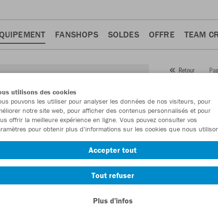
QUIPEMENT
FANSHOPS
SOLDES
OFFRE
TEAM C
Pag
Retour
JAKO
us utilisons des cookies
us pouvons les utiliser pour analyser les données de nos visiteurs, pour
Numéro d’article
éliorer notre site web, pour afficher des contenus personnalisés et pour
us offrir la meilleure expérience en ligne. Vous pouvez consulter vos
ramètres pour obtenir plus d'informations sur les cookies que nous utiliso
En tant que me
Accepter tout
commande.
De
Tout refuser
Plus d'infos