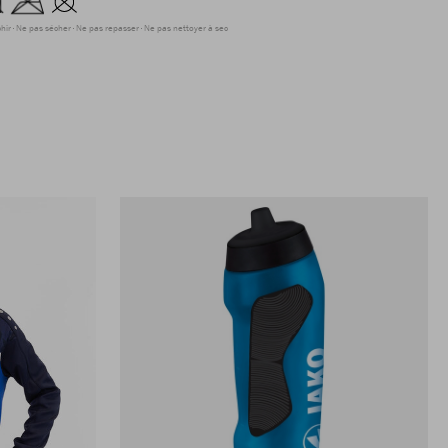
hir
Ne pas sécher
Ne pas repasser
Ne pas nettoyer à sec